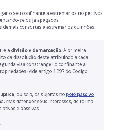
igar o seu confinante a estremar os respectivos
iventando-se os já apagados;
os demais consortes a estremar os quinhões.
ntre a
divisão
e
demarcação
. A primeira
to da dissolução deste atribuindo a cada
segunda visa constranger o confinante a
ropriedades (vide artigo 1.297 do Código
úplice
, ou seja, os sujeitos no
polo passivo
ão, mas defender seus interesses, de forma
ativas e passivas.
: