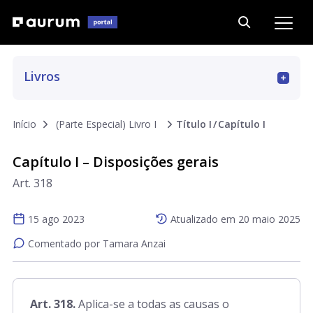
Livros
Art. 01 a 15
Início
(Parte Especial) Livro I
Título I
Capítulo I
Art. 16 a 69
Capítulo I – Disposições gerais
Art. 318
Art. 70 a 187
15 ago 2023
Atualizado em
20 maio 2025
Art. 188 a 293
Comentado por Tamara Anzai
Art. 294 a 311
Art. 318.
Aplica-se a todas as causas o