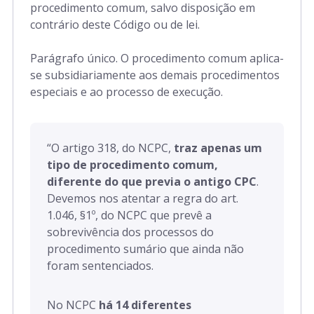
Art. 312 a 317
procedimento comum, salvo disposição em
contrário deste Código ou de lei.
Parte Especial
Parágrafo único. O procedimento comum aplica-
se subsidiariamente aos demais procedimentos
Art. 318 a 770
especiais e ao processo de execução.
Art. 771 a 925
“O artigo 318, do NCPC,
traz apenas um
tipo de procedimento comum,
Art. 926 a 1.044
diferente do que previa o antigo CPC
.
Devemos nos atentar a regra do art.
1.046, §1º, do NCPC que prevê a
Art. 1.045 a 1.072
sobrevivência dos processos do
procedimento sumário que ainda não
foram sentenciados.
No NCPC
há 14 diferentes