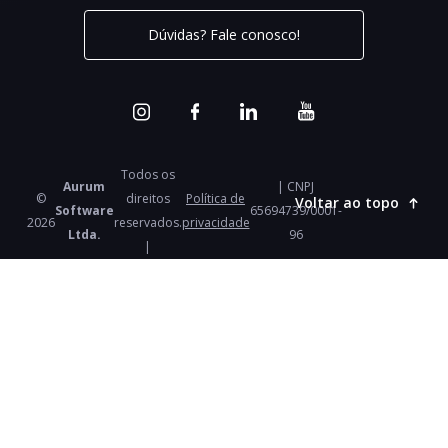
Dúvidas? Fale conosco!
Todos os
Aurum
| CNPJ
©
direitos
Política de
Voltar ao topo
Software
65694739/0001-
2026
reservados.
privacidade
Ltda.
96
|