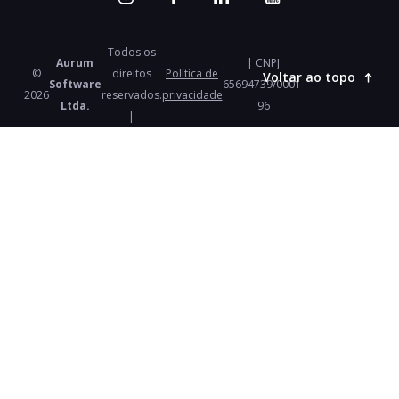
Todos os
Aurum
| CNPJ
©
direitos
Política de
Voltar ao topo
Software
65694739/0001-
2026
reservados.
privacidade
Ltda.
96
|