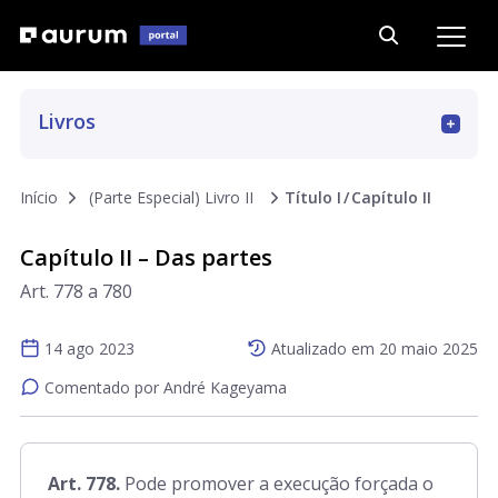
Livros
Art. 01 a 15
Início
(Parte Especial) Livro II
Título I
Capítulo II
Art. 16 a 69
Capítulo II – Das partes
Art. 778 a 780
Art. 70 a 187
14 ago 2023
Atualizado em
20 maio 2025
Art. 188 a 293
Comentado por André Kageyama
Art. 294 a 311
Art. 778.
Pode promover a execução forçada o