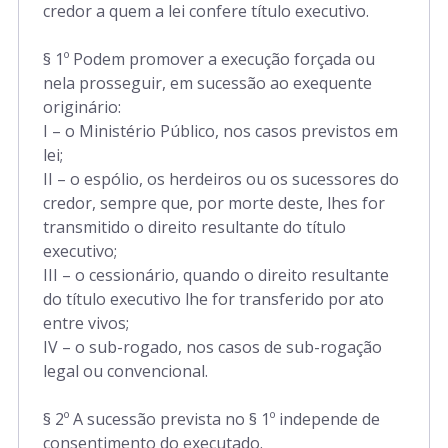
Art. 312 a 317
credor a quem a lei confere título executivo.
Parte Especial
§ 1º Podem promover a execução forçada ou
nela prosseguir, em sucessão ao exequente
originário:
Art. 318 a 770
I – o Ministério Público, nos casos previstos em
lei;
Art. 771 a 925
II – o espólio, os herdeiros ou os sucessores do
credor, sempre que, por morte deste, lhes for
transmitido o direito resultante do título
Art. 926 a 1.044
executivo;
III – o cessionário, quando o direito resultante
do título executivo lhe for transferido por ato
Art. 1.045 a 1.072
entre vivos;
IV – o sub-rogado, nos casos de sub-rogação
legal ou convencional.
§ 2º A sucessão prevista no § 1º independe de
consentimento do executado.