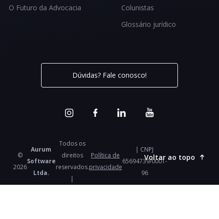
O Futuro da Advocacia
Colunistas
Glossário jurídico
Dúvidas? Fale conosco!
Todos os
Aurum
| CNPJ
©
direitos
Política de
Voltar ao topo
Software
65694739/0001-
2026
reservados.
privacidade
Ltda.
96
|