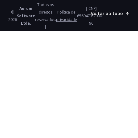
Todos os
Aurum
| CNPJ
©
direitos
Política de
Voltar ao topo
Software
65694739/0001-
2026
reservados.
privacidade
Ltda.
96
|