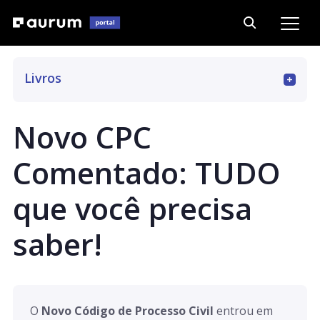
Livros
Art. 01 a 15
Novo CPC
Art. 16 a 69
Comentado: TUDO
que você precisa
Art. 70 a 187
saber!
Art. 188 a 293
Art. 294 a 311
O
Novo Código de Processo Civil
entrou em