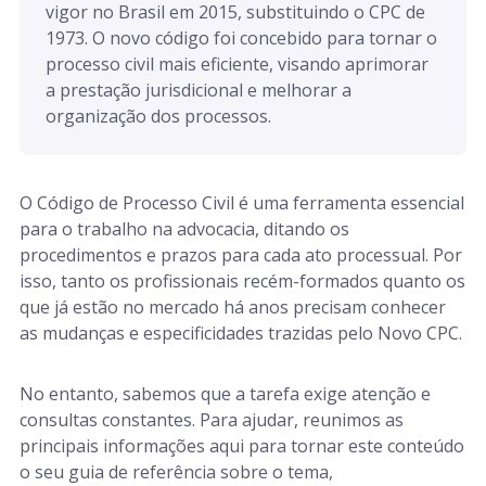
Art. 312 a 317
vigor no Brasil em 2015, substituindo o CPC de
1973. O novo código foi concebido para tornar o
Parte Especial
processo civil mais eficiente, visando aprimorar
a prestação jurisdicional e melhorar a
organização dos processos.
Art. 318 a 770
Art. 771 a 925
O Código de Processo Civil é uma ferramenta essencial
para o trabalho na advocacia, ditando os
procedimentos e prazos para cada ato processual. Por
Art. 926 a 1.044
isso, tanto os profissionais recém-formados quanto os
que já estão no mercado há anos precisam conhecer
as mudanças e especificidades trazidas pelo Novo CPC.
Art. 1.045 a 1.072
No entanto, sabemos que a tarefa exige atenção e
consultas constantes. Para ajudar, reunimos as
principais informações aqui para tornar este conteúdo
o seu guia de referência sobre o tema,