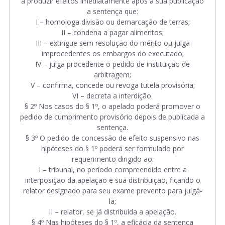
a produzir efeitos imediatamente após a sua publicação
a sentença que:
I – homologa divisão ou demarcação de terras;
II – condena a pagar alimentos;
III – extingue sem resolução do mérito ou julga
improcedentes os embargos do executado;
IV – julga procedente o pedido de instituição de
arbitragem;
V – confirma, concede ou revoga tutela provisória;
VI – decreta a interdição.
§ 2º Nos casos do § 1º, o apelado poderá promover o
pedido de cumprimento provisório depois de publicada a
sentença.
§ 3º O pedido de concessão de efeito suspensivo nas
hipóteses do § 1º poderá ser formulado por
requerimento dirigido ao:
I – tribunal, no período compreendido entre a
interposição da apelação e sua distribuição, ficando o
relator designado para seu exame prevento para julgá-
la;
II – relator, se já distribuída a apelação.
§ 4º Nas hipóteses do § 1º, a eficácia da sentença