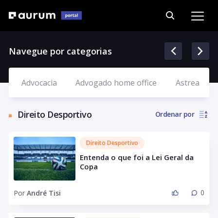
Navegue por categorias
Advocacia
Advogado home office
Astrea
Direito Desportivo
Ordenar por
Direito Desportivo
Entenda o que foi a Lei Geral da
Copa
0
Por
André Tisi