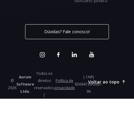
Glossário jurídico
Dúvidas? Fale conosco!
Todos os
Aurum
| CNPJ
©
direitos
Política de
Voltar ao topo
Software
65694739/0001-
2026
reservados.
privacidade
Ltda.
96
|