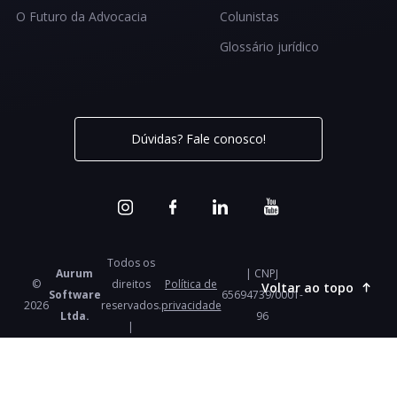
O Futuro da Advocacia
Colunistas
Glossário jurídico
Dúvidas? Fale conosco!
Todos os
Aurum
| CNPJ
©
direitos
Política de
Voltar ao topo
Software
65694739/0001-
2026
reservados.
privacidade
Ltda.
96
|