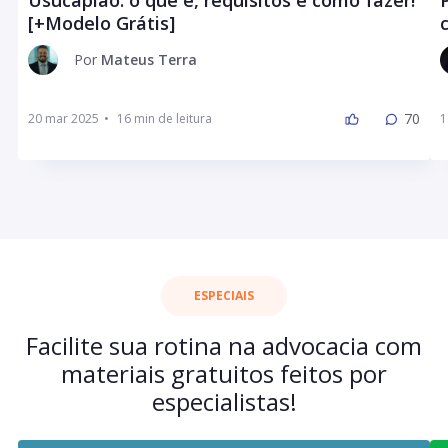
Usucapião: o que é, requisitos e como fazer!
[+Modelo Grátis]
Por
Mateus Terra
70
20 mar 2025
•
1
ESPECIAIS
Facilite sua rotina na advocacia com
materiais gratuitos feitos por
especialistas!