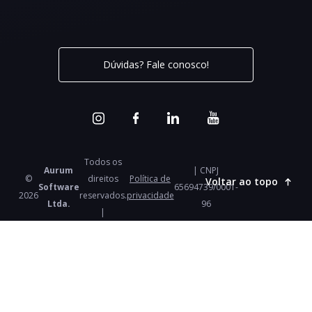
Dúvidas? Fale conosco!
Todos os
Aurum
| CNPJ
©
direitos
Política de
Voltar ao topo
Software
65694739/0001-
2026
reservados.
privacidade
Ltda.
96
|