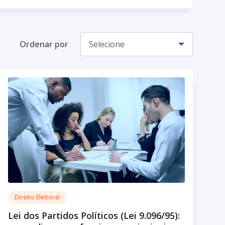
ssora no curso Propaganda e Marketing
s Eleições 2020. Presidente da comissão de
anhamento legislativo da Ordem dos
Ordenar por
Selecione
ados na Subseção Ji-Paraná/RO, Vice-
ente da Comissão de Ensino Jurídico na
ubseção Ji-Paraná, Vice-presidente da
ão de Direito Eleitoral da OAB Seccional
ia. Autora no site Jusbrasil, no site
uelyvandal.com e colunista no Portal da
 Amante de literatura.
Direito Eleitoral
Lei dos Partidos Políticos (Lei 9.096/95):