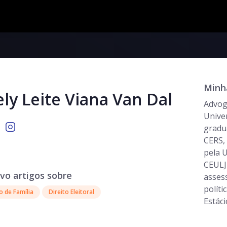
Minha
ly Leite Viana Van Dal
Advoga
Unive
gradua
CERS,
pela U
CEULJ
vo artigos sobre
asses
políti
o de Família
Direito Eleitoral
Estáci
Eleito
escrit