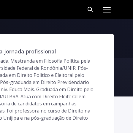
 jornada profissional
da. Mestranda em Filosofia Política pela
rsidade Federal de Rondônia/UNIR. Pós-
da em Direito Político e Eleitoral pelo
 Pós-graduada em Direito Previdenciário
niv. Educa Mais. Graduada em Direito pelo
I/ULBRA. Atua com Direito Eleitoral em
soria de candidatos em campanhas
cas. Foi professora no curso de Direito na
o Unijipa e na pós-graduação de Direito
ral do Verbo Jurídico. Sócia fundadora do
ório Aguiar e Van Dal Advocacia. Criadora e