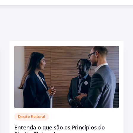
Profe
para a
acomp
Advog
presid
OAB S
Comiss
Rondôn
www.s
Aurum.
Direito Eleitoral
Entenda o que são os Princípios do