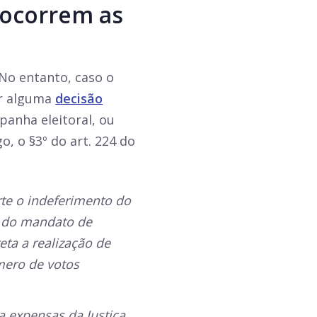
ocorrem as
 No entanto, caso o
or alguma
decisão
panha eleitoral, ou
, o §3º do art. 224 do
orte o indeferimento do
a do mandato de
eta a realização de
mero de votos
 a expensas da Justiça