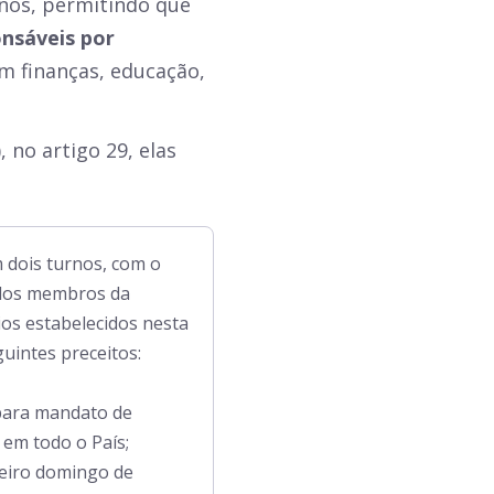
anos, permitindo que
onsáveis por
am finanças, educação,
 no artigo 29, elas
m dois turnos, com o
s dos membros da
ios estabelecidos nesta
guintes preceitos:
, para mandato de
 em todo o País;
imeiro domingo de