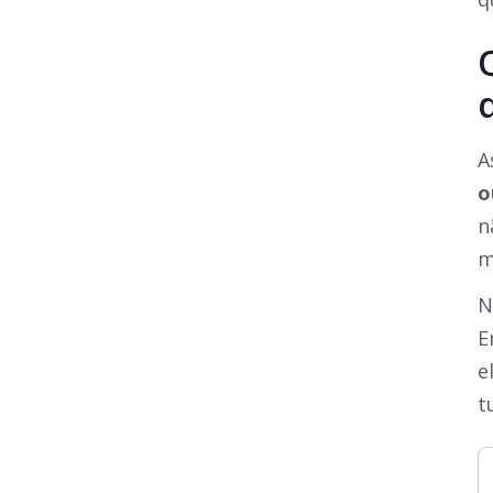
A
o
n
m
N
E
e
t