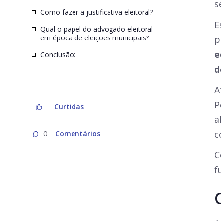
s
Como fazer a justificativa eleitoral?
E
Qual o papel do advogado eleitoral
em época de eleições municipais?
p
e
Conclusão:
d
A
P
Curtidas
a
c
Comentários
0
C
f