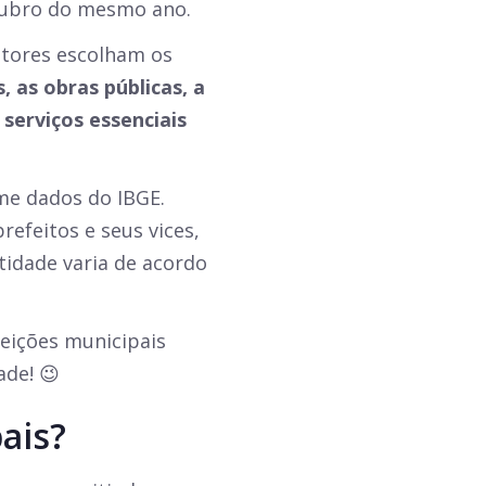
tubro do mesmo ano.
eitores escolham os
, as obras públicas, a
serviços essenciais
rme dados do IBGE.
refeitos e seus vices,
idade varia de acordo
eições municipais
ade! 😉
ais?