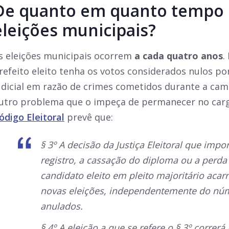
De quanto em quanto tempo 
eleições municipais?
s eleições municipais ocorrem
a cada quatro anos
.
refeito eleito tenha os votos considerados nulos p
udicial em razão de crimes cometidos durante a cam
utro problema que o impeça de permanecer no cargo
ódigo Eleitoral
prevê que:
§ 3º A decisão da Justiça Eleitoral que imp
registro, a cassação do diploma ou a perd
candidato eleito em pleito majoritário acarr
novas eleições, independentemente do nú
anulados.
§ 4º A eleição a que se refere o § 3º correrá