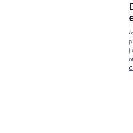
A
p
j
o
C