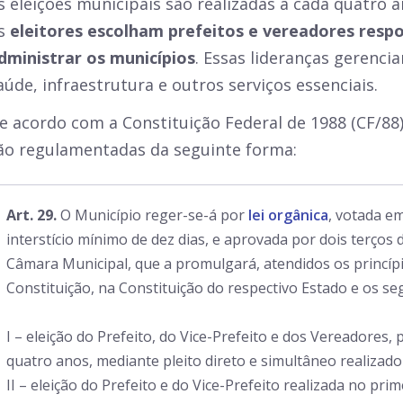
s eleições municipais são realizadas a cada quatro 
s
eleitores escolham prefeitos e vereadores resp
dministrar os municípios
. Essas lideranças gerenci
aúde, infraestrutura e outros serviços essenciais.
e acordo com a Constituição Federal de 1988 (CF/88),
ão regulamentadas da seguinte forma:
Art. 29.
O Município reger-se-á por
lei orgânica
, votada e
interstício mínimo de dez dias, e aprovada por dois terço
Câmara Municipal, que a promulgará, atendidos os princíp
Constituição, na Constituição do respectivo Estado e os se
I – eleição do Prefeito, do Vice-Prefeito e dos Vereadores
quatro anos, mediante pleito direto e simultâneo realizado
II – eleição do Prefeito e do Vice-Prefeito realizada no pr