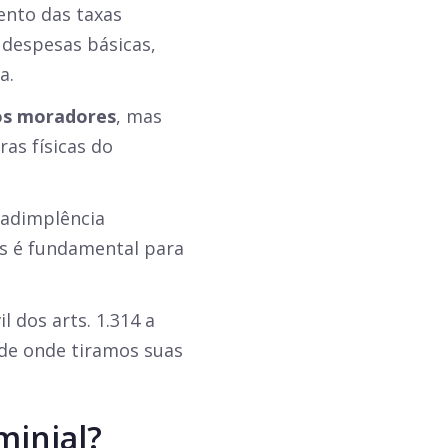
ento das taxas
despesas básicas,
a.
os moradores
, mas
as físicas
do
nadimplência
os é fundamental para
 dos arts. 1.314 a
, de onde tiramos suas
minial?