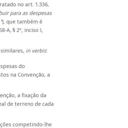
ratado no art. 1.336,
buir para as despesas
”
), que também é
-A, § 2º, inciso I,
 similares,
in verbis
:
espesas do
stos na Convenção, a
enção, a fixação da
eal de terreno de cada
uições competindo-lhe