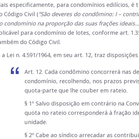
ais especificamente, para condomínios edilícios, é t
o Código Civil (
“São deveres do condômino: I – contri
o condomínio na proporção das suas frações ideais…
plicável para condomínio de lotes, conforme art. 1.358
ambém do Código Civil.
á a Lei n. 4.591/1964, em seu art. 12, traz disposições
Art. 12. Cada condômino concorrerá nas d
condomínio, recolhendo, nos prazos previ
quota-parte que lhe couber em rateio.
§ 1º Salvo disposição em contrário na Conv
quota no rateio corresponderá à fração id
unidade.
§ 2º Cabe ao síndico arrecadar as contrib