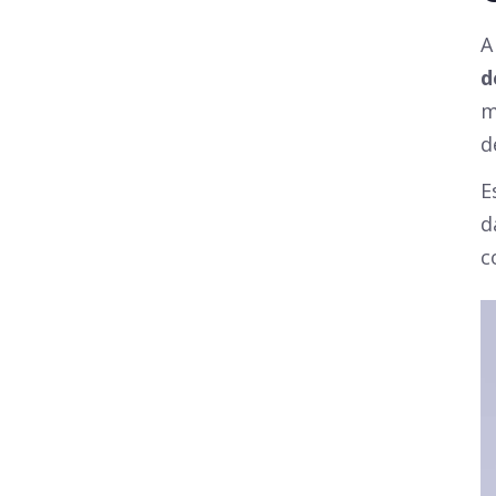
A
d
m
d
E
d
c