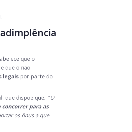
l.
inadimplência
tabelece que o
 e que o não
 legais
por parte do
il, que dispõe que: “
O
a concorrer para as
portar os ônus a que