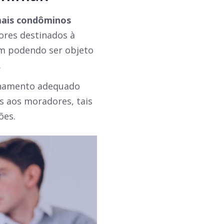
ais condôminos
lores destinados à
m podendo ser objeto
.
ionamento adequado
s aos moradores, tais
ões.