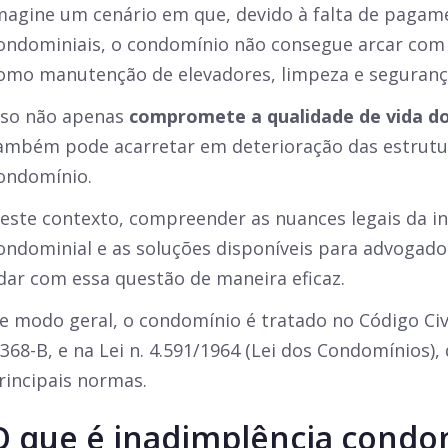
magine um cenário em que, devido à falta de pagam
ondominiais, o condomínio não consegue arcar com 
omo manutenção de elevadores, limpeza e seguranç
sso não apenas
compromete a qualidade de vida d
ambém pode acarretar em deterioração das estrutur
ondomínio.
este contexto, compreender as nuances legais da i
ondominial e as soluções disponíveis para advogad
idar com essa questão de maneira eficaz.
e modo geral, o condomínio é tratado no Código Civil
.368-B, e na Lei n. 4.591/1964 (Lei dos Condomínios)
rincipais normas.
O que é inadimplência condo