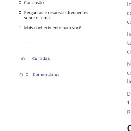
Conclusão
I
c
Perguntas e respostas frequentes
sobre o tema
c
Mais conhecimento para você
I
t
c
Curtidas
N
c
Comentários
0
l
D
1
p