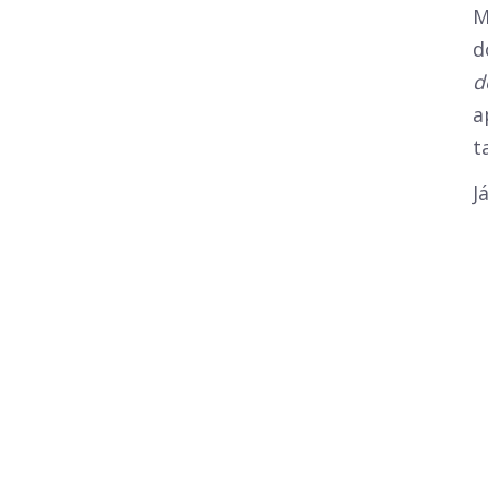
M
d
d
a
t
J