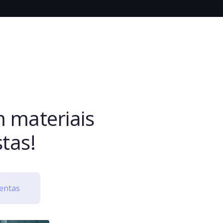
m materiais
stas!
entas