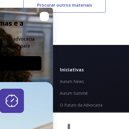
Procurar outros materiais
produtos
Iniciativas
ra advogados
Aurum News
 e escritórios
Aurum Summit
ra
O Futuro da Advocacia
ntos Jurídicos
ra Grandes