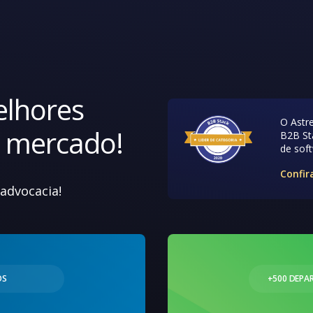
lhores
O Astre
o mercado!
B2B Sta
de sof
Confir
advocacia!
OS
+500 DEPA