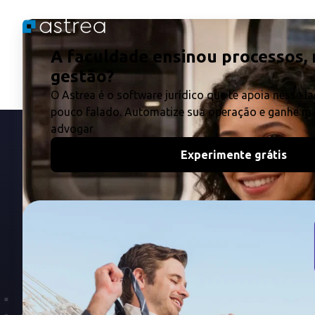
Sobre a Aurum
Nossos 
Quem somos
Astrea pa
autônomos
Trabalhe conosco
Themis pa
Nossos produtos
Departame
Themis pa
Bancas