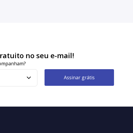
atuito no seu e-mail!
acompanham?
Assinar grátis