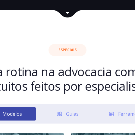
ESPECIAIS
ua rotina na advocacia co
uitos feitos por especiali
Modelos
Guias
Ferram