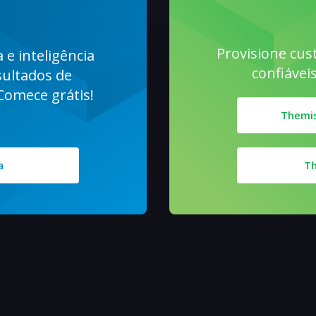
Provisione cus
 e inteligência
confiávei
esultados de
Comece grátis!
Themis
a
Th