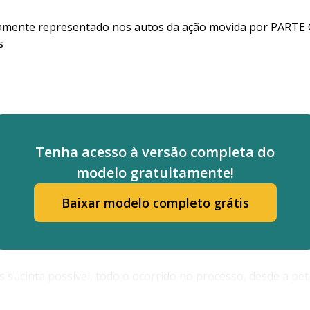
mente representado nos autos da ação movida por PARTE
s
Tenha acesso à versão completa do
modelo gratuitamente!
uem.
Baixar modelo completo grátis
E
sucinta possível, todo o ocorrido no processo, desde a petiçã
ulgamento. É importante ser breve, destacar principalmente 
são às folhas ou evento nos quais tais provas estiverem.