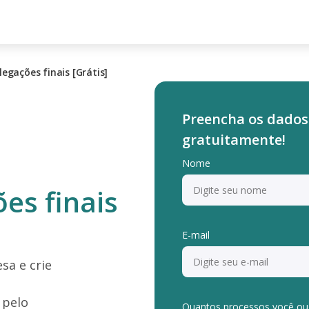
egações finais [Grátis]
Preencha os dados
gratuitamente!
Nome
es finais
E-mail
sa e crie
 pelo
Quantos processos você ou