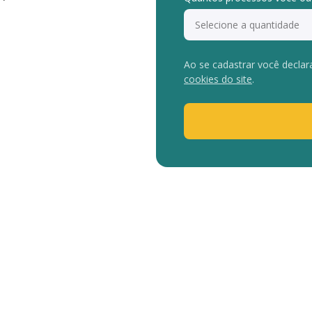
Ao se cadastrar você declar
cookies do site
.