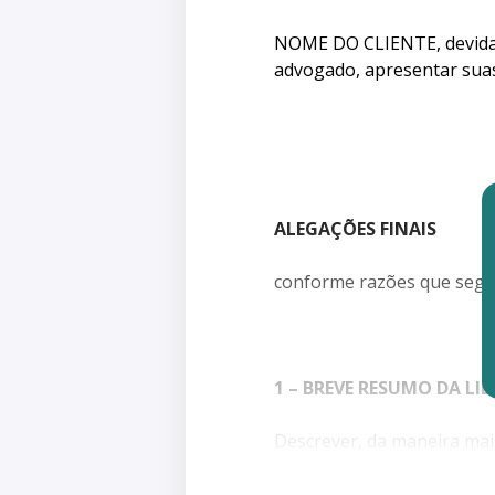
NOME DO CLIENTE, devida
advogado, apresentar sua
ALEGAÇÕES FINAIS
conforme razões que seg
1 – BREVE RESUMO DA LID
Descrever, da maneira mais 
audiência de instrução e j
seu cliente, e fazer remis