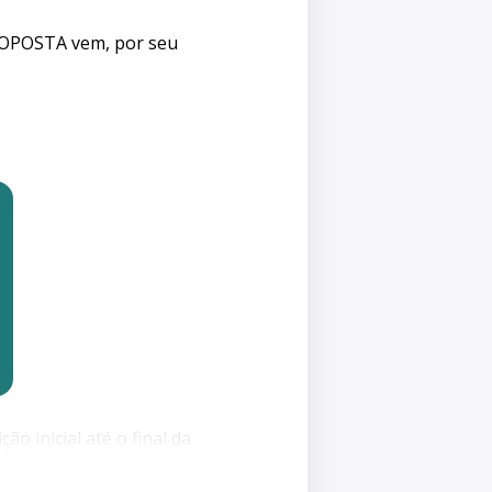
 OPOSTA vem, por seu
o inicial até o final da
as provas favoráveis ao