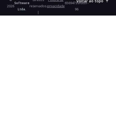
Voltar ao topo
Software
65694739/0001-
2026
reservados.
privacidade
Ltda.
96
|