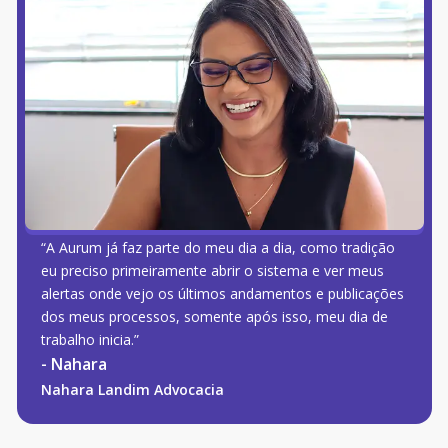
“A Aurum já faz parte do meu dia a dia, como tradição
eu preciso primeiramente abrir o sistema e ver meus
alertas onde vejo os últimos andamentos e publicações
dos meus processos, somente após isso, meu dia de
trabalho inicia.”
-
Nahara
Nahara Landim Advocacia