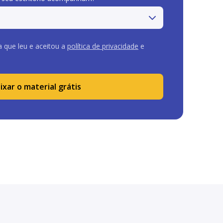
a que leu e aceitou a
política de privacidade
e
ixar o material grátis