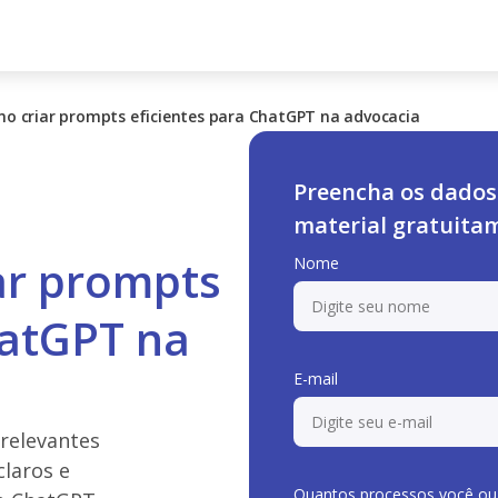
o criar prompts eficientes para ChatGPT na advocacia
Preencha os dados 
material gratuita
ar prompts
Nome
hatGPT na
E-mail
 relevantes
laros e
Quantos processos você ou