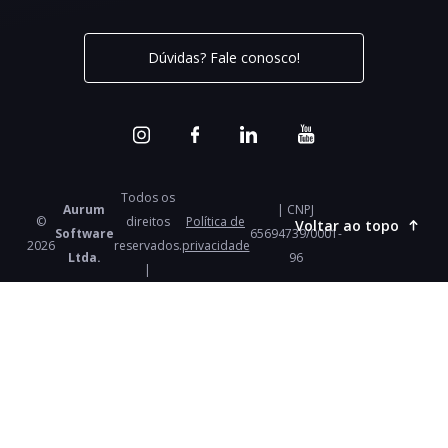
Dúvidas? Fale conosco!
Todos os
Aurum
| CNPJ
©
direitos
Política de
Voltar ao topo
Software
65694739/0001-
2026
reservados.
privacidade
Ltda.
96
|