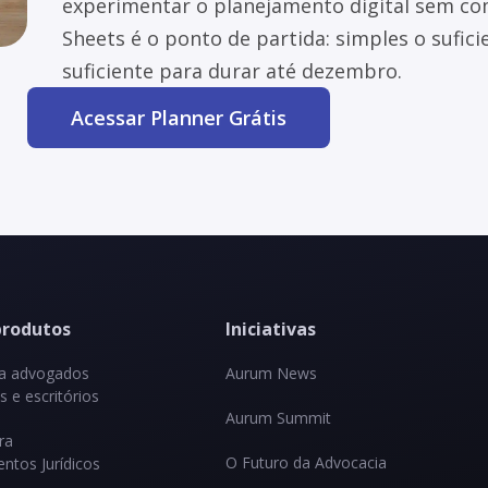
experimentar o planejamento digital sem co
Sheets é o ponto de partida: simples o sufic
suficiente para durar até dezembro.
Acessar Planner Grátis
produtos
Iniciativas
ra advogados
Aurum News
 e escritórios
Aurum Summit
ra
O Futuro da Advocacia
ntos Jurídicos