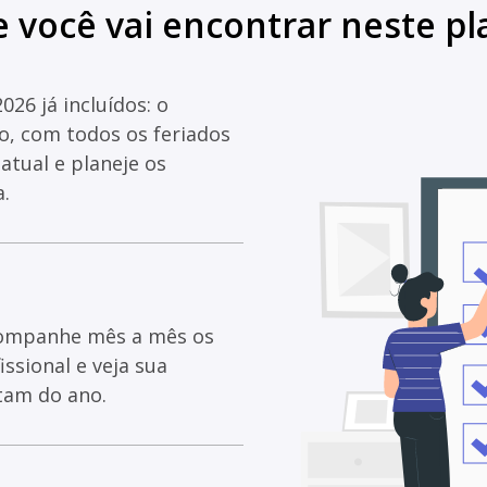
 você vai encontrar neste p
26 já incluídos: o
to, com todos os feriados
tual e planeje os
.
companhe mês a mês os
ssional e veja sua
tam do ano.