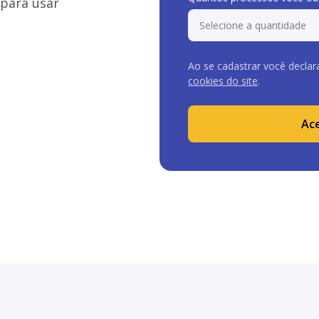
 para usar
Ao se cadastrar você declar
cookies do site
.
Ace