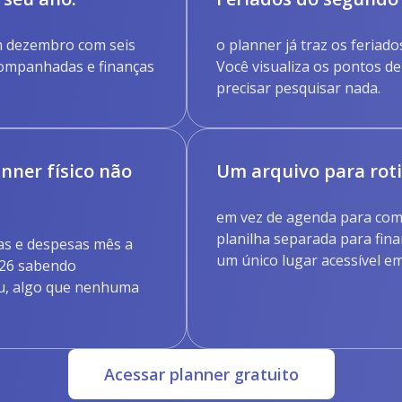
m dezembro com seis
o planner já traz os feria
companhadas e finanças
Você visualiza os pontos d
precisar pesquisar nada.
nner físico não
Um arquivo para roti
em vez de agenda para com
planilha separada para fina
tas e despesas mês a
um único lugar acessível em
026 sabendo
u, algo que nenhuma
Acessar planner gratuito