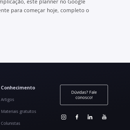
mplicação, este planner no Google
iente para começar hoje, completo o
Conhecimento
Dúvidas? Fale
conosco!
Artigos
Materiais gratuitos
Colunistas