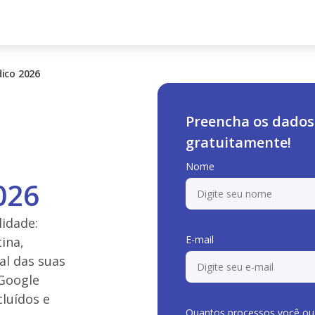
dico 2026
Preencha os dados
gratuitamente!
Nome
026
lidade:
E-mail
ina,
al das suas
 Google
cluídos e
Quantos processos você ou