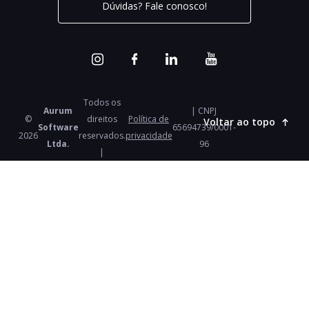
Dúvidas? Fale conosco!
Todos os
Aurum
| CNPJ
©
direitos
Política de
Voltar ao topo
Software
65694739/0001-
2026
reservados.
privacidade
Ltda.
96
|