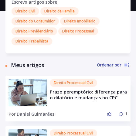
Escrevo artigos sobre
efetivo da Comissão de Direito Previdenciário da 116ª
Direito Civil
Direito de Família
Subseção da Ordem dos Advogados de São Paulo -
OABSP. Sócio fundador do Escritório de Advocacia DG
Direito do Consumidor
Direito Imobiliário
Advogados.
Direito Previdenciário
Direito Processual
Direito Trabalhista
Meus artigos
Ordenar por
Direito Processual Civil
Prazo peremptório: diferença para
o dilatório e mudanças no CPC
1
Por
Daniel Guimarães
Direito Processual Civil