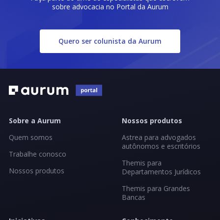
sobre advocacia no Portal da Aurum
Quero ser colunista da Aurum
Sobre a Aurum
Nossos produtos
Quem somos
Astrea para advogados
autônomos e escritórios
Trabalhe conosco
Themis para
Nossos produtos
Departamentos Jurídicos
Themis para Grandes
Bancas