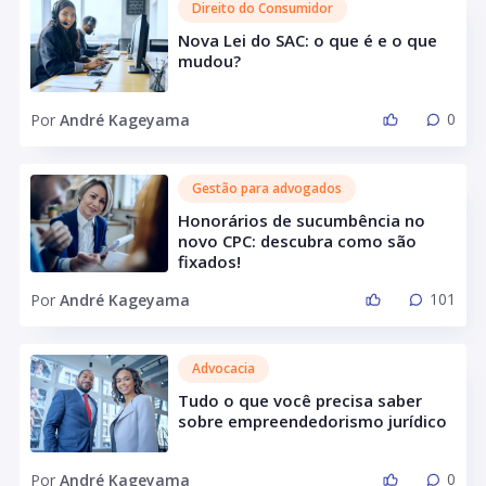
Direito do Consumidor
Nova Lei do SAC: o que é e o que
mudou?
0
Por
André Kageyama
Gestão para advogados
Honorários de sucumbência no
novo CPC: descubra como são
fixados!
101
Por
André Kageyama
Advocacia
Tudo o que você precisa saber
sobre empreendedorismo jurídico
0
Por
André Kageyama