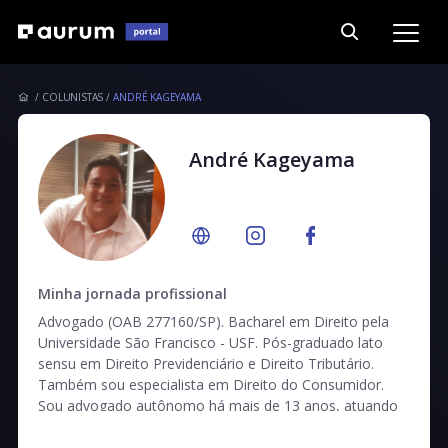
COLUNISTAS
ANDRÉ KAGEYAMA
André Kageyama
Minha jornada profissional
Advogado (OAB 277160/SP). Bacharel em Direito pela
Universidade São Francisco - USF. Pós-graduado lato
sensu em Direito Previdenciário e Direito Tributário.
Também sou especialista em Direito do Consumidor.
Sou advogado autônomo há mais de 13 anos, atuando
em São Paulo nas áreas de Direito Cível, Consumidor,
Família, Contratos, Sucessões e Trabalhista. Já fui