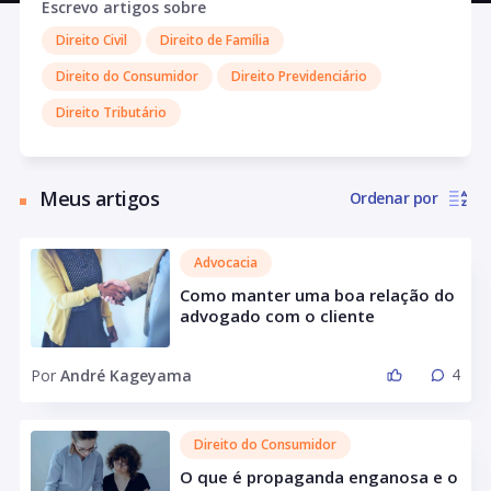
Escrevo artigos sobre
Defensor Dativo (2010/2013), Assessor, Instrutor e
Direito Civil
Direito de Família
Conciliador (2013/2019) da VI Turma do TED da OAB-SP.
Também fui Conciliador voluntário no Juizado Especial
Direito do Consumidor
Direito Previdenciário
Cível (JEC) da Comarca de Amparo-SP, entre 2008/2010.
Direito Tributário
Sou programador amador de Python, sou Relator da VI
Turma do Tribunal de Ética e Disciplina da OAB-SP, já
presidi 2 Comissões na OAB-SP Subseção Lapa.
Apaixonado pela Advocacia e pelo Direito, por tecnologia
Meus artigos
Ordenar por
e novas tendências, que busca tornar a Advocacia mais
leve. Além de colunista no Portal da Aurum, sou autor de
artigos jurídicos para o site e Clout Legal.
Advocacia
Como manter uma boa relação do
advogado com o cliente
4
Por
André Kageyama
Direito do Consumidor
O que é propaganda enganosa e o