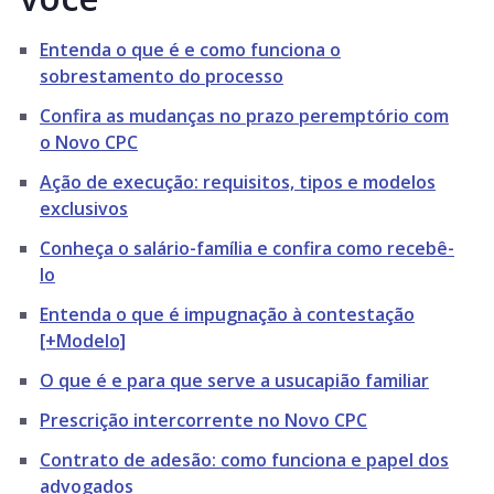
Entenda o que é e como funciona o
sobrestamento do processo
Confira as mudanças no prazo peremptório com
o Novo CPC
Ação de execução: requisitos, tipos e modelos
exclusivos
Conheça o salário-família e confira como recebê-
lo
Entenda o que é impugnação à contestação
[+Modelo]
O que é e para que serve a usucapião familiar
Prescrição intercorrente no Novo CPC
Contrato de adesão: como funciona e papel dos
advogados