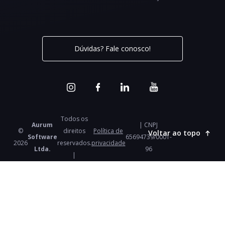
Dúvidas? Fale conosco!
Todos os
Aurum
| CNPJ
©
direitos
Política de
Voltar ao topo
Software
65694739/0001-
2026
reservados.
privacidade
Ltda.
96
|