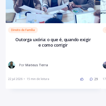
Direito de Família
Outorga uxória: o que é, quando exigir
e como corrigir
Por
Mateus Terra
29
22 jul 2026
•
17