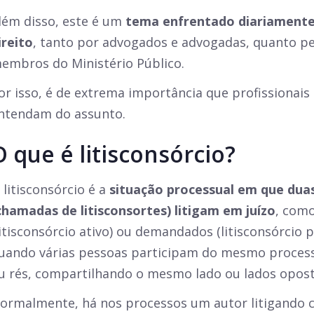
lém disso, este é um
tema enfrentado diariamente
ireito
, tanto por advogados e advogadas, quanto p
embros do Ministério Público.
or isso, é de extrema importância que profissionais 
ntendam do assunto.
O que é litisconsórcio?
 litisconsórcio é a
situação processual em que dua
chamadas de litisconsortes) litigam em juízo
, com
litisconsórcio ativo) ou demandados (litisconsórcio pa
uando várias pessoas participam do mesmo process
u rés, compartilhando o mesmo lado ou lados opost
ormalmente, há nos processos um autor litigando 