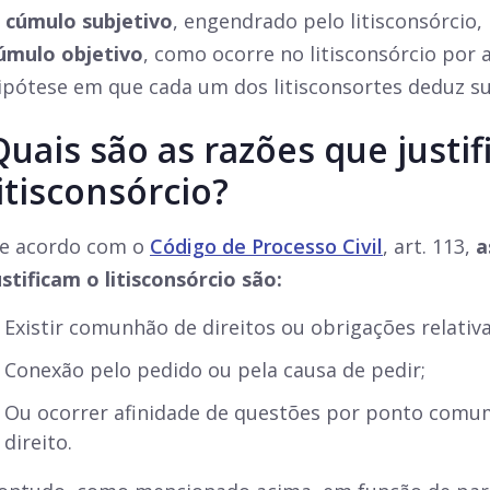
O
cúmulo subjetivo
, engendrado pelo litisconsórcio,
úmulo objetivo
, como ocorre no litisconsórcio por 
ipótese em que cada um dos litisconsortes deduz s
Quais são as razões que justi
litisconsórcio?
e acordo com o
Código de Processo Civil
, art. 113,
a
ustificam o litisconsórcio
são:
Existir comunhão de direitos ou obrigações relativa
Conexão pelo pedido ou pela causa de pedir;
Ou ocorrer afinidade de questões por ponto comum
direito.