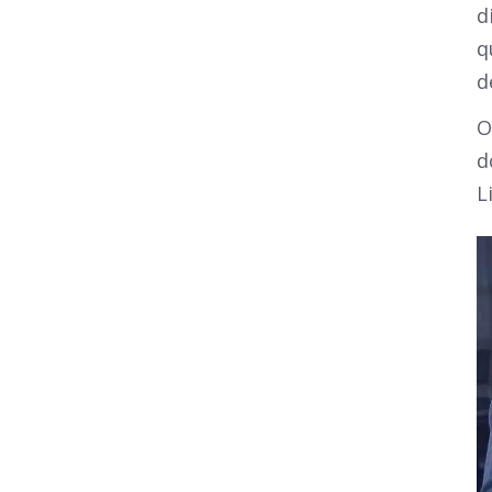
d
q
d
O
d
L