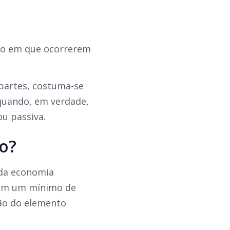
ação em que ocorrerem
partes, costuma-se
 quando, em verdade,
ou passiva.
io?
 da economia
com um mínimo de
ão do elemento