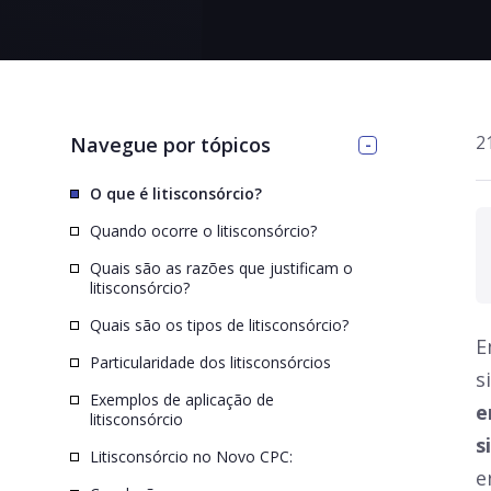
>
2
Navegue por tópicos
O que é litisconsórcio?
Quando ocorre o litisconsórcio?
Quais são as razões que justificam o
litisconsórcio?
Quais são os tipos de litisconsórcio?
E
Particularidade dos litisconsórcios
s
Exemplos de aplicação de
e
litisconsórcio
s
Litisconsórcio no Novo CPC:
e