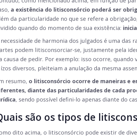
ontudo, como mencionado acima, em função de part
aso,
a existência do litisconsórcio poderá ser obri
lém da particularidade no que se refere a obrigaçã
ividido quando do momento de sua existência:
inicia
 necessidade de harmonia dos julgados é uma das ra
artes podem litisconsorciar-se, justamente pela id
a causa de pedir. Por exemplo: isso ocorre, quando
uízos diversos, pleiteiam a anulação da mesma asse
m resumo,
o litisconsórcio ocorre de maneiras e 
iferentes, diante das particularidades de cada pr
urídica
, sendo possível defini-lo apenas diante do ca
Quais são os tipos de litiscon
omo dito acima, o litisconsórcio pode existir de div