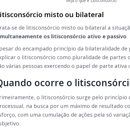
Veja o que é Litisconsórcio
itisconsórcio misto ou bilateral
rata-se de litisconsórcio misto ou bilateral a situ
imultaneamente os litisconsórcio ativo e passivo
.
pesar do encampado princípio da bilateralidade de 
xplicar o litisconsórcio como pluralidade de partes
ão várias pessoas exercendo o papel de parte ativa 
Quando ocorre o litisconsórc
rimeiramente, o litisconsórcio surge pelo princípio
rocessual, na busca por um máximo de resultado 
sforço, com uma cumulação de ações pela só variaç
ubjetivo.