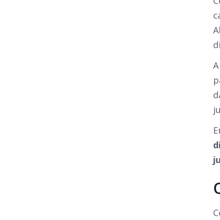
C
c
A
d
A
p
d
j
E
d
j
C