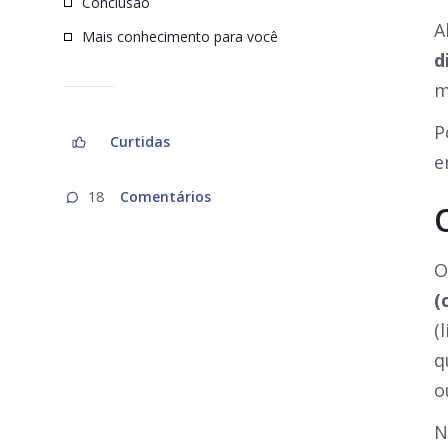
Conclusão
A
Mais conhecimento para você
d
m
P
Curtidas
e
Comentários
18
O
(
(
q
o
N