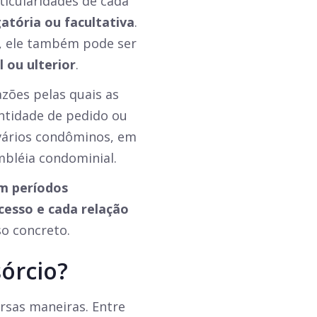
icularidades de cada
gatória ou facultativa
.
o, ele também pode ser
l ou ulterior
.
zões pelas quais as
entidade de pedido ou
 vários condôminos, em
mbléia condominial.
em períodos
ocesso e cada relação
so concreto.
sórcio?
ersas maneiras. Entre