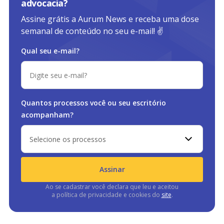
advocacia?
Assine grátis a Aurum News e receba uma dose
semanal de conteúdo no seu e-mail! ✌️
Qual seu e-mail?
Quantos processos você ou
seu escritório
acompanham?
Selecione os processos
Assinar
Ao se cadastrar você declara que leu e aceitou
a política de privacidade e cookies do
site
.