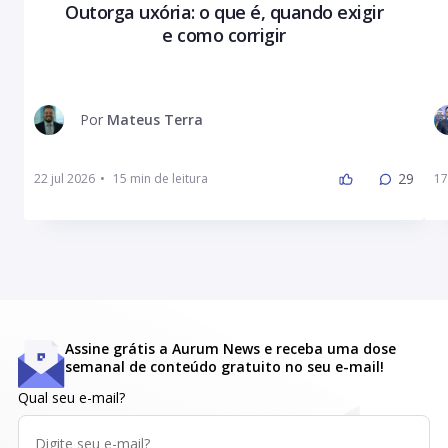
Outorga uxória: o que é, quando exigir
e como corrigir
Por
Mateus Terra
29
22 jul 2026
•
17
Assine grátis a Aurum News e receba uma dose
semanal de conteúdo gratuito no seu e-mail!
Qual seu e-mail?