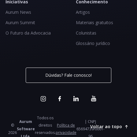
Iniciativas
Conhecimento
Aurum News
Artigos
Aurum Summit
Materiais gratuitos
O Futuro da Advocacia
Colunistas
Glossário jurídico
Dúvidas? Fale conosco!
Todos os
Aurum
| CNPJ
©
direitos
Política de
Voltar ao topo
Software
65694739/0001-
2026
reservados.
privacidade
Ltda.
96