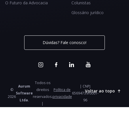
O Futuro da Advocacia
Colunistas
Glossário jurídico
Dúvidas? Fale conosco!
Todos os
Aurum
| CNPJ
©
direitos
Política de
Voltar ao topo
Software
65694739/0001-
2026
reservados.
privacidade
Ltda.
96
|