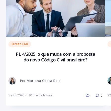
Direito Civil
PL 4/2025: o que muda com a proposta
do novo Código Civil brasileiro?
Por
Mariana Costa Reis
0
5 ago 2026
•
22