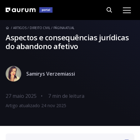
ARTIGOS
DIREITO CIVIL
PÁGINA ATUAL
Aspectos e consequências jurídicas
do abandono afetivo
Samirys Verzemiassi
27 maio 2025
•
Artigo atualizado 24 nov 2025