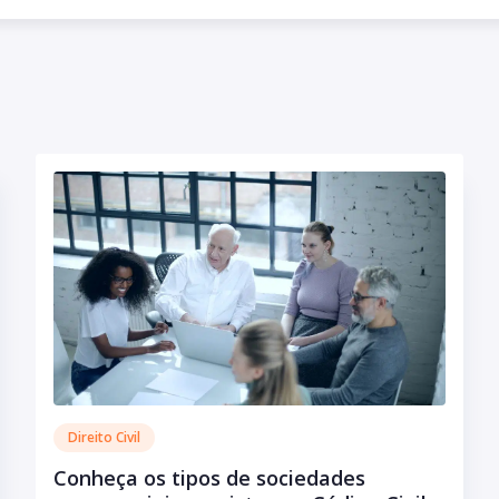
Socie
(www.
consul
Societ
Plane
prese
patrim
Direito Civil
Conheça os tipos de sociedades