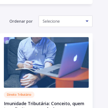
dade de Advogados
aogadvogados.com.br), onde atua na
toria e assessoria jurídica em Direito
Ordenar por
Selecione
ário, Direito Empresarial, Sucessões e
jamento Tributário, com foco na
rvação, organização e perpetuidade do
ônio familiar e empresarial.
Direito Tributário
Imunidade Tributária: Conceito, quem