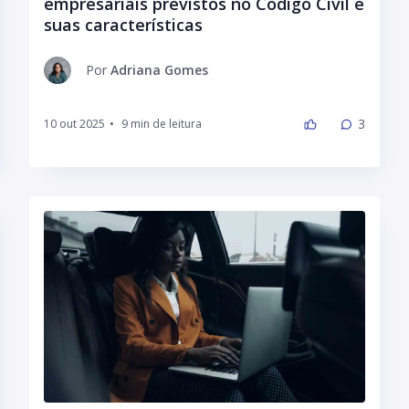
empresariais previstos no Código Civil e
suas características
Por
Adriana Gomes
3
10 out 2025
•