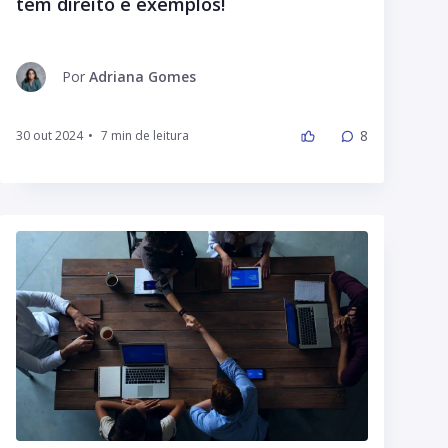
tem direito e exemplos!
Por
Adriana Gomes
8
30 out 2024
•