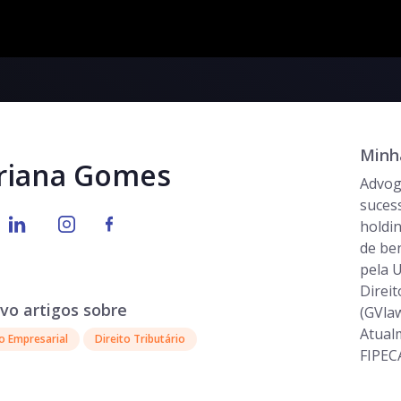
Minha
riana Gomes
Advog
suces
holdin
de be
pela 
Direit
vo artigos sobre
(GVlaw
Atual
to Empresarial
Direito Tributário
FIPEC
entre 
empres