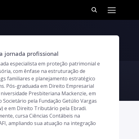
 jornada profissional
ada especialista em proteção patrimonial e
sória, com ênfase na estruturação de
gs familiares e planejamento estratégico
ns. Pós-graduada em Direito Empresarial
Universidade Presbiteriana Mackenzie, em
o Societário pela Fundação Getúlio Vargas
) e em Direito Tributário pela Ebradi.
mente, cursa Ciências Contábeis na
AFI, ampliando sua atuação na integração
Direito e Contabilidade aplicada à gestão
arial e familiar. É sócia fundadora da AOG