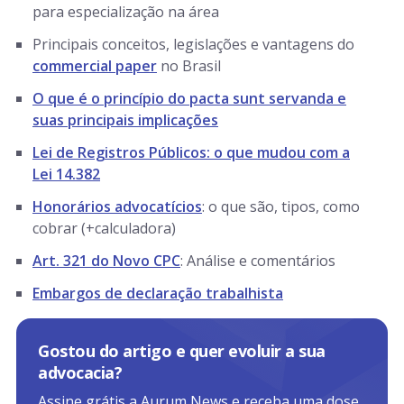
para especialização na área
Principais conceitos, legislações e vantagens do
commercial paper
no Brasil
O que é o princípio do pacta sunt servanda e
suas principais implicações
Lei de Registros Públicos: o que mudou com a
Lei 14.382
Honorários advocatícios
: o que são, tipos, como
cobrar (+calculadora)
Art. 321 do Novo CPC
: Análise e comentários
Embargos de declaração trabalhista
Gostou do artigo e quer evoluir a sua
advocacia?
Assine grátis a Aurum News e receba uma dose