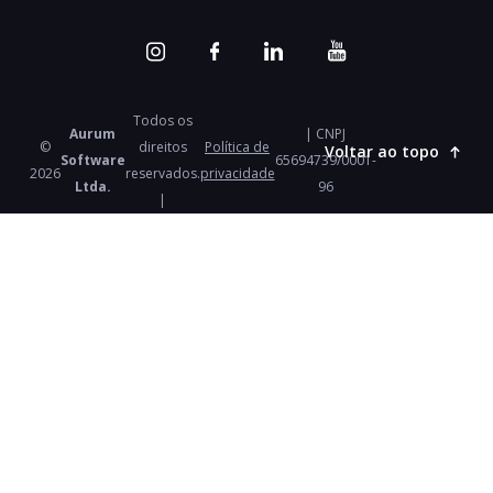
Todos os
Aurum
| CNPJ
©
direitos
Política de
Voltar ao topo
Software
65694739/0001-
2026
reservados.
privacidade
Ltda.
96
|