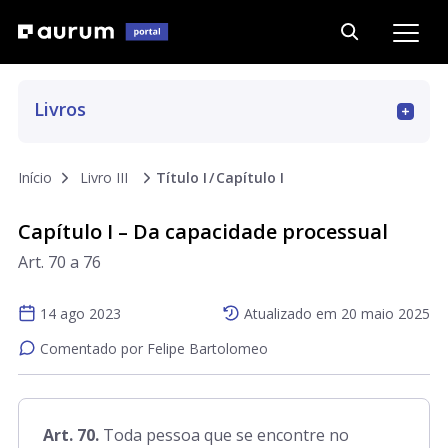
Livros
Art. 01 a 15
Início
Livro III
Título I
Capítulo I
Art. 16 a 69
Capítulo I – Da capacidade processual
Art. 70 a 76
Art. 70 a 187
14 ago 2023
Atualizado em
20 maio 2025
Art. 188 a 293
Comentado por Felipe Bartolomeo
Art. 294 a 311
Art. 70.
Toda pessoa que se encontre no