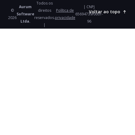
Todos os
Aurum
| CNPJ
©
direitos
Política de
Voltar ao topo
Software
65694739/0001-
2026
reservados.
privacidade
Ltda.
96
|