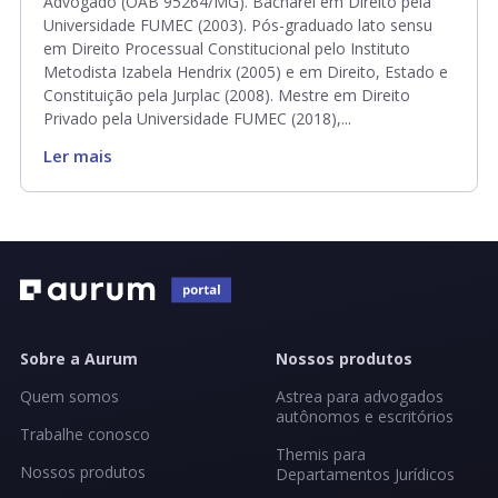
Advogado (OAB 95264/MG). Bacharel em Direito pela
Universidade FUMEC (2003). Pós-graduado lato sensu
em Direito Processual Constitucional pelo Instituto
Metodista Izabela Hendrix (2005) e em Direito, Estado e
Constituição pela Jurplac (2008). Mestre em Direito
Privado pela Universidade FUMEC (2018),...
Ler mais
Sobre a Aurum
Nossos produtos
Quem somos
Astrea para advogados
autônomos e escritórios
Trabalhe conosco
Themis para
Nossos produtos
Departamentos Jurídicos