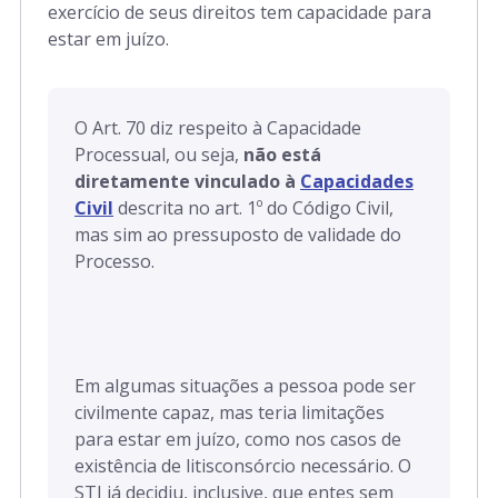
Art. 312 a 317
exercício de seus direitos tem capacidade para
estar em juízo.
Parte Especial
O Art. 70 diz respeito à Capacidade
Art. 318 a 770
Processual, ou seja,
não está
diretamente vinculado à
Capacidades
Art. 771 a 925
Civil
descrita no art. 1º do Código Civil,
mas sim ao pressuposto de validade do
Processo.
Art. 926 a 1.044
Art. 1.045 a 1.072
Em algumas situações a pessoa pode ser
civilmente capaz, mas teria limitações
para estar em juízo, como nos casos de
existência de litisconsórcio necessário. O
STJ já decidiu, inclusive, que entes sem