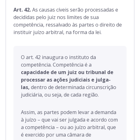
Art. 312 a 317
Art. 42.
As causas cíveis serão processadas e
Parte Especial
decididas pelo juiz nos limites de sua
competência, ressalvado às partes o direito de
instituir juízo arbitral, na forma da lei.
Art. 318 a 770
Art. 771 a 925
O art. 42 inaugura o instituto da
competência. Competência é a
capacidade de um juiz ou tribunal de
Art. 926 a 1.044
processar as ações judiciais e julga-
las,
dentro de determinada circunscrição
judiciária, ou seja, de cada região.
Art. 1.045 a 1.072
Assim, as partes podem levar a demanda
à juízo – que vai ser julgada e acordo com
a competência – ou ao juízo arbitral, que
é exercido por uma câmara de