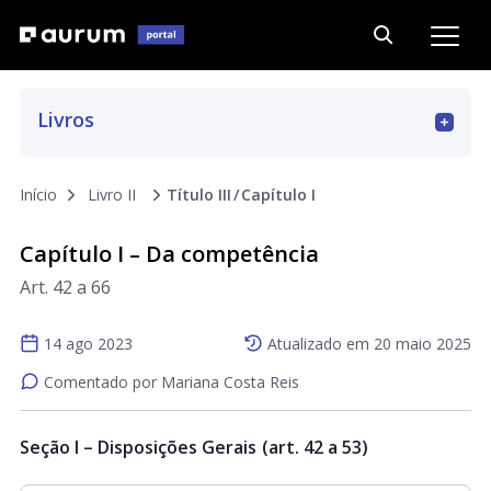
Livros
Art. 01 a 15
Início
Livro II
Título III
Capítulo I
Art. 16 a 69
Capítulo I – Da competência
Art. 42 a 66
Art. 70 a 187
14 ago 2023
Atualizado em
20 maio 2025
Art. 188 a 293
Comentado por Mariana Costa Reis
Art. 294 a 311
Seção I – Disposições Gerais
(art. 42 a 53)