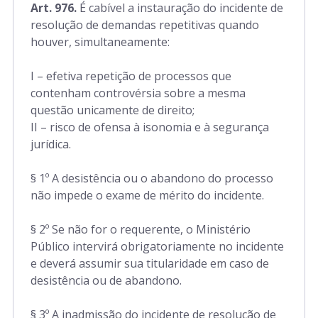
Art. 312 a 317
Art. 976.
É cabível a instauração do incidente de
resolução de demandas repetitivas quando
Parte Especial
houver, simultaneamente:
I – efetiva repetição de processos que
Art. 318 a 770
contenham controvérsia sobre a mesma
questão unicamente de direito;
Art. 771 a 925
II – risco de ofensa à isonomia e à segurança
jurídica.
Art. 926 a 1.044
§ 1º A desistência ou o abandono do processo
não impede o exame de mérito do incidente.
Art. 1.045 a 1.072
§ 2º Se não for o requerente, o Ministério
Público intervirá obrigatoriamente no incidente
e deverá assumir sua titularidade em caso de
desistência ou de abandono.
§ 3º A inadmissão do incidente de resolução de