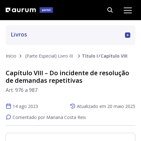
Livros
Art. 01 a 15
Início
(Parte Especial) Livro III
Título I
Capítulo VIII
Art. 16 a 69
Capítulo VIII – Do incidente de resolução
de demandas repetitivas
Art. 70 a 187
Art. 976 a 987
Art. 188 a 293
14 ago 2023
Atualizado em
20 maio 2025
Comentado por Mariana Costa Reis
Art. 294 a 311