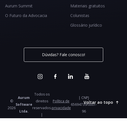
Aurum Summit
Materiais gratuitos
O Futuro da Advocacia
Colunistas
Glossário jurídico
Dúvidas? Fale conosco!
Todos os
Aurum
| CNPJ
©
direitos
Política de
Voltar ao topo
Software
65694739/0001-
2026
reservados.
privacidade
Ltda.
96
|