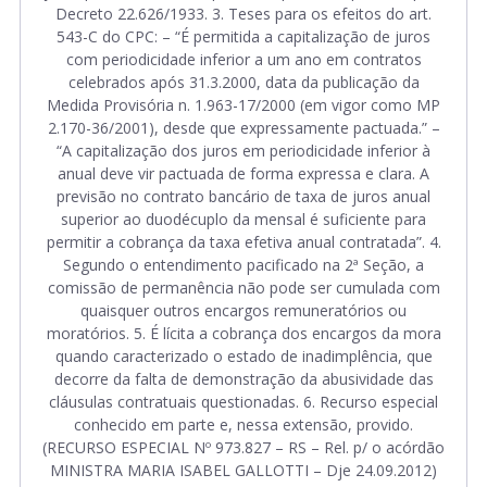
Decreto 22.626/1933. 3. Teses para os efeitos do art.
543-C do CPC: – “É permitida a capitalização de juros
com periodicidade inferior a um ano em contratos
celebrados após 31.3.2000, data da publicação da
Medida Provisória n. 1.963-17/2000 (em vigor como MP
2.170-36/2001), desde que expressamente pactuada.” –
“A capitalização dos juros em periodicidade inferior à
anual deve vir pactuada de forma expressa e clara. A
previsão no contrato bancário de taxa de juros anual
superior ao duodécuplo da mensal é suficiente para
permitir a cobrança da taxa efetiva anual contratada”. 4.
Segundo o entendimento pacificado na 2ª Seção, a
comissão de permanência não pode ser cumulada com
quaisquer outros encargos remuneratórios ou
moratórios. 5. É lícita a cobrança dos encargos da mora
quando caracterizado o estado de inadimplência, que
decorre da falta de demonstração da abusividade das
cláusulas contratuais questionadas. 6. Recurso especial
conhecido em parte e, nessa extensão, provido.
(RECURSO ESPECIAL Nº 973.827 – RS – Rel. p/ o acórdão
MINISTRA MARIA ISABEL GALLOTTI – Dje 24.09.2012)