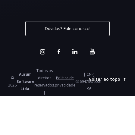
Dúvidas? Fale conosco!
Todos os
Aurum
| CNPJ
©
direitos
Política de
Voltar ao topo
Software
65694739/0001-
2026
reservados.
privacidade
Ltda.
96
|