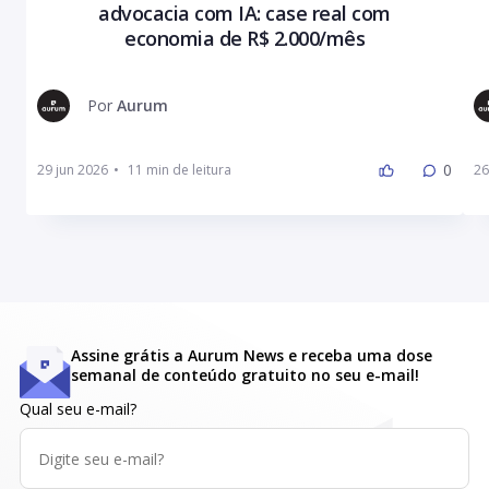
advocacia com IA: case real com
economia de R$ 2.000/mês
Por
Aurum
0
29 jun 2026
•
26
Assine grátis a Aurum News e receba uma dose
semanal de conteúdo gratuito no seu e-mail!
Qual seu e-mail?