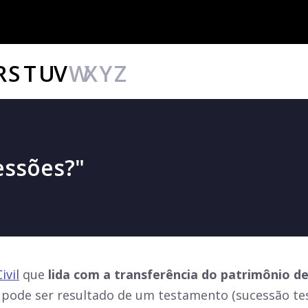
R
S
T
U
V
W
X
Y
Z
essões?"
ivil
que
lida com a transferência do patrimônio de
 pode ser resultado de um testamento (sucessão tes