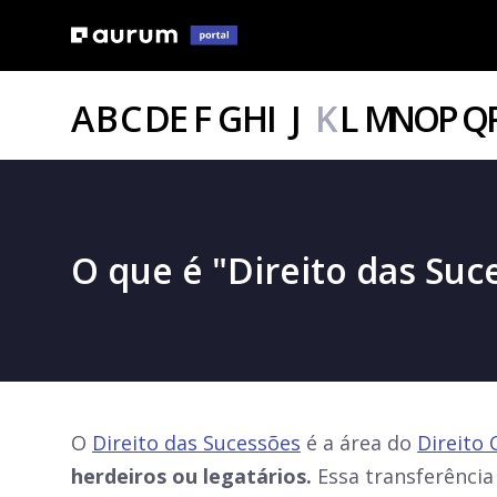
A
B
C
D
E
F
G
H
I
J
K
L
M
N
O
P
Q
O que é "Direito das Suc
O
Direito das Sucessões
é a área do
Direito C
herdeiros ou legatários.
Essa transferência