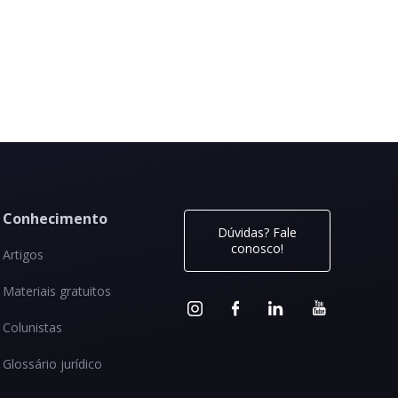
Conhecimento
Dúvidas? Fale
conosco!
Artigos
Materiais gratuitos
Colunistas
Glossário jurídico