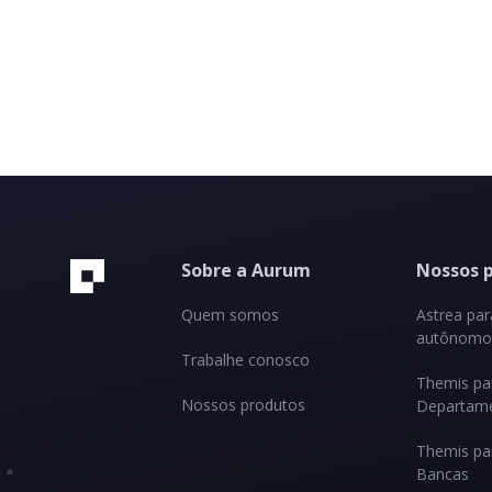
Sobre a Aurum
Nossos 
Quem somos
Astrea pa
autônomos
Trabalhe conosco
Themis pa
Nossos produtos
Departame
Themis pa
Bancas