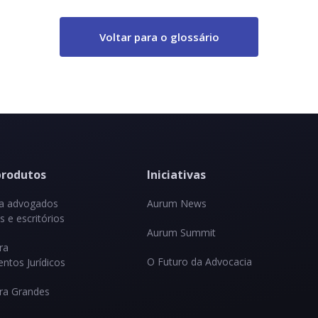
Voltar para o glossário
produtos
Iniciativas
ra advogados
Aurum News
 e escritórios
Aurum Summit
ra
O Futuro da Advocacia
ntos Jurídicos
ra Grandes