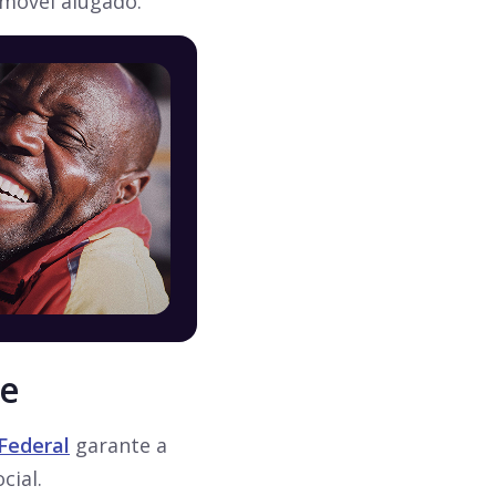
imóvel alugado.
de
Federal
garante a
cial.