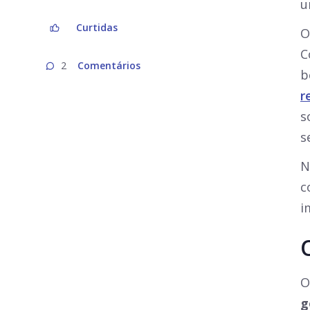
u
Curtidas
O
C
Comentários
2
b
r
s
s
N
c
i
O
g