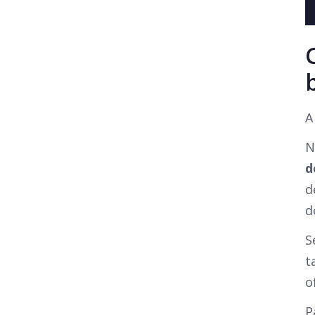
A
N
d
d
d
S
t
o
P