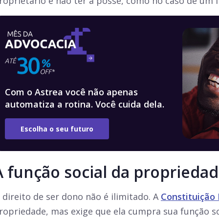
roprietário e não ter a posse, como no caso de um 
Com o Astrea você não apenas
automatiza a rotina. Você cuida dela.
Escolha o seu futuro
A função social da proprieda
 direito de ser dono não é ilimitado. A
Constituição 
ropriedade, mas exige que ela cumpra sua função so