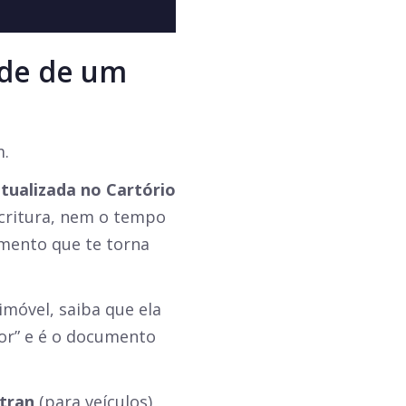
de de um
m.
atualizada no Cartório
scritura, nem o tempo
mento que te torna
imóvel, saiba que ela
or” e é o documento
etran
(para veículos)