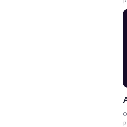
p
O
p