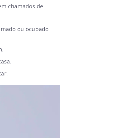
mbém chamados de
 tomado ou ocupado
m.
asa.
ar.