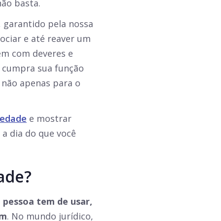
ão basta.
 garantido pela nossa
gociar e até reaver um
vem com deveres e
de cumpra sua função
e não apenas para o
iedade
e mostrar
a dia do que você
dade?
a pessoa tem de usar,
em
. No mundo jurídico,