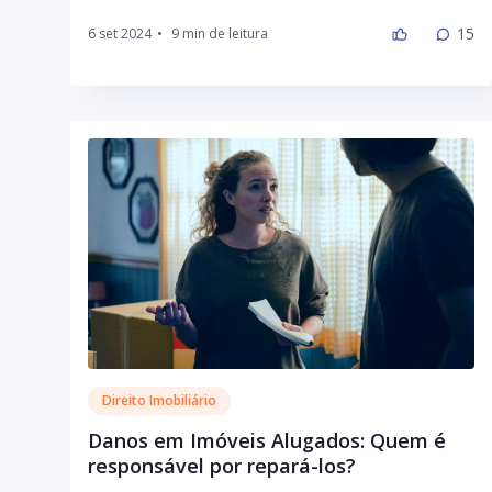
15
6 set 2024
•
Direito Imobiliário
Danos em Imóveis Alugados: Quem é
responsável por repará-los?