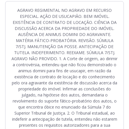
AGRAVO REGIMENTAL NO AGRAVO EM RECURSO
ESPECIAL. AÇÃO DE USUCAPIÃO. BEM IMÓVEL.
EXISTÊNCIA DE CONTRATO DE LOCAÇÃO. CIÊNCIA DA
DISCUSSÃO ACERCA DA PROPRIEDADE DO IMÓVEL.
AUSÊNCIA DE ANIMUS DOMINI DO AGRAVANTE.
MATÉRIA FÁTICO-PROBATÓRIA. REVISÃO. SÚMULA
7/STJ. MANUTENÇÃO DA POSSE. ANTECIPAÇÃO DE
TUTELA. INDEFERIMENTO. REEXAME. SÚMULA 7/STJ.
AGRAVO NÃO PROVIDO. 1. A Corte de origem, ao dirimir
a controvérsia, entendeu que não ficou demonstrado o
animus domini para fins de usucapir, em razão da
existência de contrato de locação e do conhecimento
pelo ora agravante da existência de discussão acerca da
propriedade do imóvel. Infirmar as conclusões do
julgado, na hipótese dos autos, demandaria o
revolvimento do suporte fático-probatório dos autos, o
que encontra óbice no enunciado da Súmula 7 do
Superior Tribunal de Justiça. 2. O Tribunal estadual, ao
indeferir a antecipação de tutela, entendeu não estarem
presentes os requisitos autorizadores para a sua