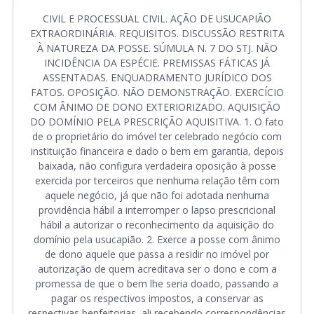
CIVIL E PROCESSUAL CIVIL. AÇÃO DE USUCAPIÃO
EXTRAORDINÁRIA. REQUISITOS. DISCUSSÃO RESTRITA
À NATUREZA DA POSSE. SÚMULA N. 7 DO STJ. NÃO
INCIDÊNCIA DA ESPÉCIE. PREMISSAS FÁTICAS JÁ
ASSENTADAS. ENQUADRAMENTO JURÍDICO DOS
FATOS. OPOSIÇÃO. NÃO DEMONSTRAÇÃO. EXERCÍCIO
COM ÂNIMO DE DONO EXTERIORIZADO. AQUISIÇÃO
DO DOMÍNIO PELA PRESCRIÇÃO AQUISITIVA. 1. O fato
de o proprietário do imóvel ter celebrado negócio com
instituição financeira e dado o bem em garantia, depois
baixada, não configura verdadeira oposição à posse
exercida por terceiros que nenhuma relação têm com
aquele negócio, já que não foi adotada nenhuma
providência hábil a interromper o lapso prescricional
hábil a autorizar o reconhecimento da aquisição do
domínio pela usucapião. 2. Exerce a posse com ânimo
de dono aquele que passa a residir no imóvel por
autorização de quem acreditava ser o dono e com a
promessa de que o bem lhe seria doado, passando a
pagar os respectivos impostos, a conservar as
respectivas benfeitorias, ali recebendo correspondências