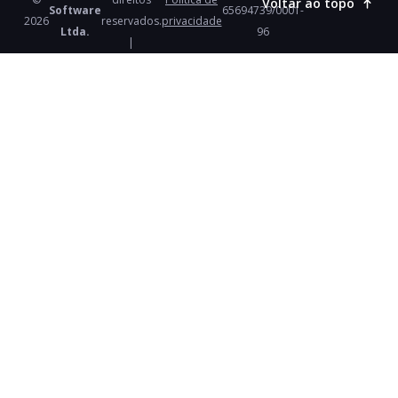
Voltar ao topo
Software
65694739/0001-
2026
reservados.
privacidade
Ltda.
96
|