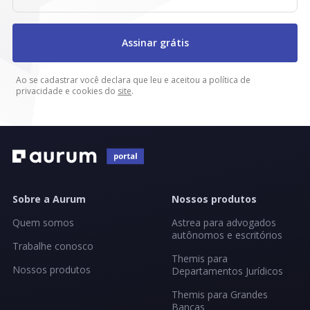
Assinar grátis
Ao se cadastrar você declara que leu e aceitou a política de
privacidade e cookies do
site
.
Sobre a Aurum
Nossos produtos
Quem somos
Astrea para advogados
autônomos e escritórios
Trabalhe conosco
Themis para
Nossos produtos
Departamentos Jurídicos
Themis para Grandes
Bancas