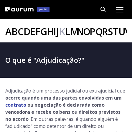
A
B
C
D
E
F
G
H
I
J
K
L
M
N
O
P
Q
R
S
T
U
V
O que é "Adjudicação?"
Adjudicação é um processo judicial ou extrajudicial que
ocorre quando uma das partes envolvidas em um
contrato
ou negociação é declarada como
vencedora e recebe os bens ou direitos previstos
no acordo
. Em outras palavras, é quando alguém é
“adjudicado” como detentor de um direito ou