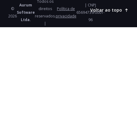
Todos os
Aurum
| CNPJ
©
direitos
Política de
Voltar ao topo
Software
65694739/0001-
2026
reservados.
privacidade
Ltda.
96
|