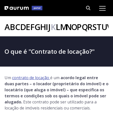
A
B
C
D
E
F
G
H
I
J
K
L
M
N
O
P
Q
R
S
T
U
V
O que é "Contrato de locação?"
Um
contrato de locação
é um
acordo legal entre
duas partes – o locador (proprietário do imóvel) e o
locatário (que aluga o imóvel) – que especifica os
termos e condições sob os quais o imóvel pode ser
alugado.
Este contrato pode ser utilizado para a
locação de imóveis residenciais ou comerciais.