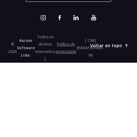
Todos os
Aurum
| CNPJ
©
direitos
Política de
Voltar ao topo
Software
65694739/0001-
2026
reservados.
privacidade
Ltda.
96
|