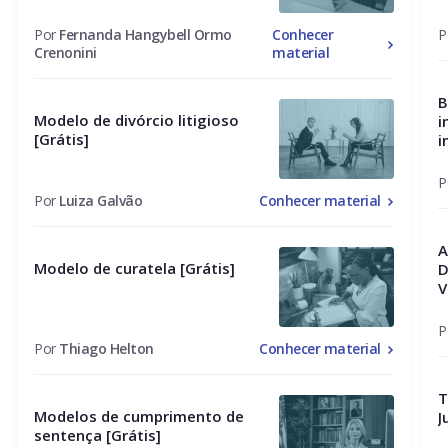
Por
Fernanda Hangybell Ormo
Conhecer
P
Crenonini
material
B
Modelo de divórcio litigioso
i
[Grátis]
i
v
P
Por
Luiza Galvão
Conhecer material
A
Modelo de curatela [Grátis]
D
V
P
Por
Thiago Helton
Conhecer material
T
Modelos de cumprimento de
J
sentença [Grátis]