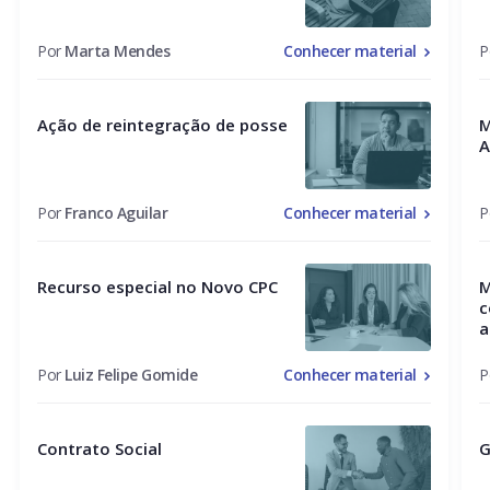
Por
Marta Mendes
Conhecer material
P
Ação de reintegração de posse
M
A
Por
Franco Aguilar
Conhecer material
P
Recurso especial no Novo CPC
M
c
a
Por
Luiz Felipe Gomide
Conhecer material
P
Contrato Social
G