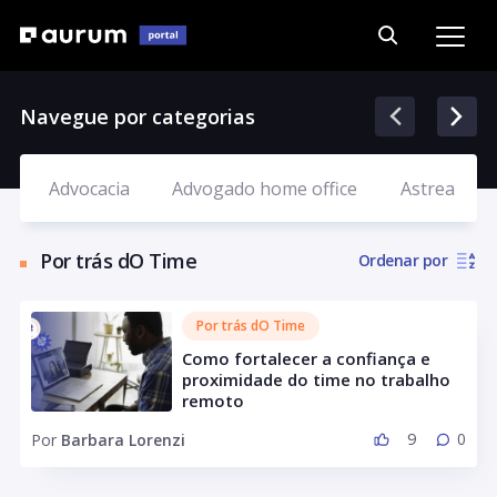
Navegue por categorias
Advocacia
Advogado home office
Astrea
Por trás dO Time
Ordenar por
Por trás dO Time
Como fortalecer a confiança e
proximidade do time no trabalho
remoto
9
0
Por
Barbara Lorenzi