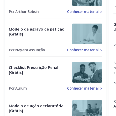
P
Por
Arthur Bobsin
Conhecer material
G
Modelo de agravo de petição
d
[Grátis]
P
Por
Nayara Assunção
Conhecer material
S
Checklist Prescrição Penal
h
[Grátis]
s
P
Por
Aurum
Conhecer material
R
Modelo de ação declaratória
A
[Grátis]