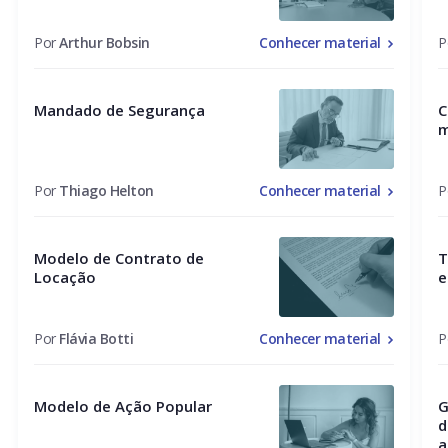
Por
Arthur Bobsin
Conhecer material
P
Mandado de Segurança
C
m
Por
Thiago Helton
Conhecer material
P
Modelo de Contrato de
T
Locação
e
Por
Flávia Botti
Conhecer material
P
Modelo de Ação Popular
G
d
a