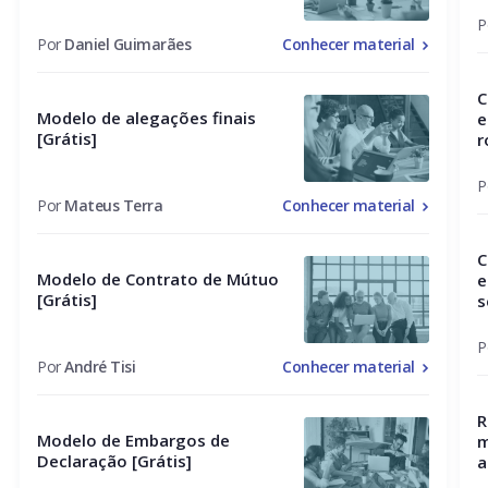
P
Por
Daniel Guimarães
Conhecer material
C
Modelo de alegações finais
e
[Grátis]
r
P
Por
Mateus Terra
Conhecer material
C
Modelo de Contrato de Mútuo
e
[Grátis]
s
P
Por
André Tisi
Conhecer material
R
Modelo de Embargos de
m
Declaração [Grátis]
a
p