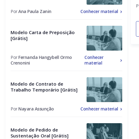
A
P
Por
Ana Paula Zanin
Conhecer material
Modelo Carta de Preposição
[Grátis]
Por
Fernanda Hangybell Ormo
Conhecer
Crenonini
material
Modelo de Contrato de
Trabalho Temporário [Grátis]
Por
Nayara Assunção
Conhecer material
Modelo de Pedido de
Sustentação Oral [Grátis]