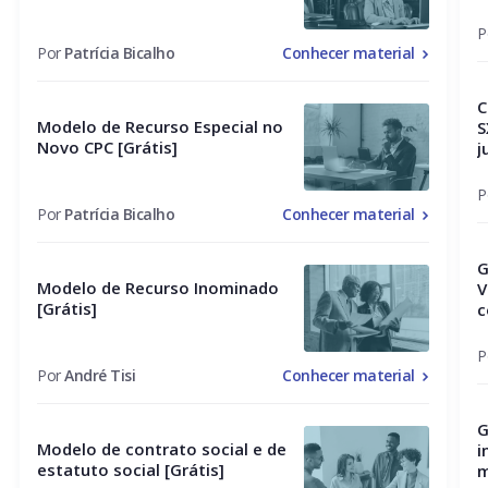
P
Por
Patrícia Bicalho
Conhecer material
C
Modelo de Recurso Especial no
S
Novo CPC [Grátis]
j
P
Por
Patrícia Bicalho
Conhecer material
G
Modelo de Recurso Inominado
V
[Grátis]
c
P
Por
André Tisi
Conhecer material
G
Modelo de contrato social e de
i
estatuto social [Grátis]
m