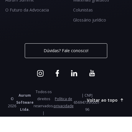
O Futuro da Advocacia
Colunistas
Glossário jurídico
Dúvidas? Fale conosco!
Todos os
Aurum
| CNPJ
©
direitos
Política de
Voltar ao topo
Software
65694739/0001-
2026
reservados.
privacidade
Ltda.
96
|