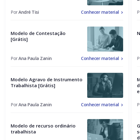
Por
André Tisi
Conhecer material
P
Modelo de Contestação
N
[Grátis]
Por
Ana Paula Zanin
Conhecer material
P
Modelo Agravo de Instrumento
M
Trabalhista [Grátis]
d
e
Por
Ana Paula Zanin
Conhecer material
P
Modelo de recurso ordinário
G
trabalhista
s
d