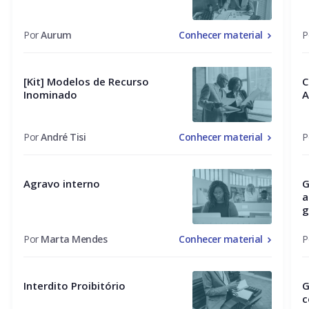
Por
Aurum
Conhecer material
P
[Kit] Modelos de Recurso
C
Inominado
A
Por
André Tisi
Conhecer material
P
Agravo interno
G
a
g
Por
Marta Mendes
Conhecer material
P
Interdito Proibitório
G
c