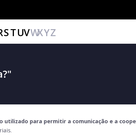
R
S
T
U
V
W
X
Y
Z
a?"
o utilizado para permitir a comunicação e a coope
iais.