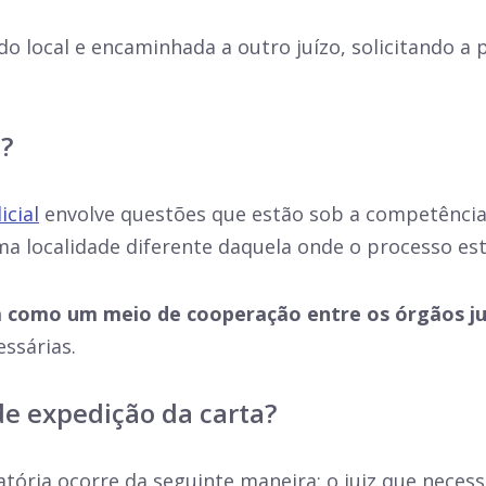
do local e encaminhada a outro juízo, solicitando a
?
icial
envolve questões que estão sob a competência
ma localidade diferente daquela onde o processo es
 como um meio de cooperação entre os órgãos judi
ssárias.
e expedição da carta?
ória ocorre da seguinte maneira: o juiz que necess