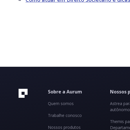
Sobre a Aurum
Nossos 
Quem somos
Astrea pa
autônomos
Trabalhe conosco
Themis pa
Nossos produtos
Departame