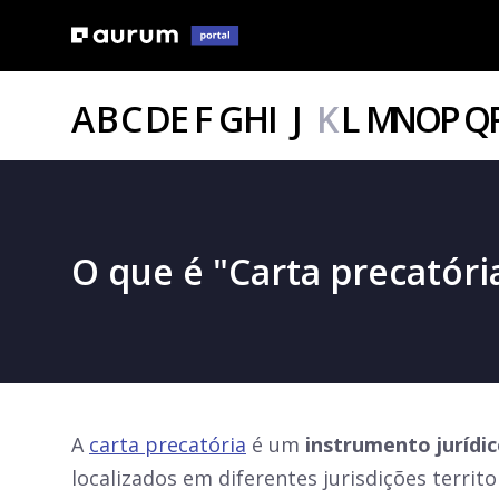
A
B
C
D
E
F
G
H
I
J
K
L
M
N
O
P
Q
O que é "Carta precatóri
A
carta precatória
é um
instrumento jurídic
localizados em diferentes jurisdições territor