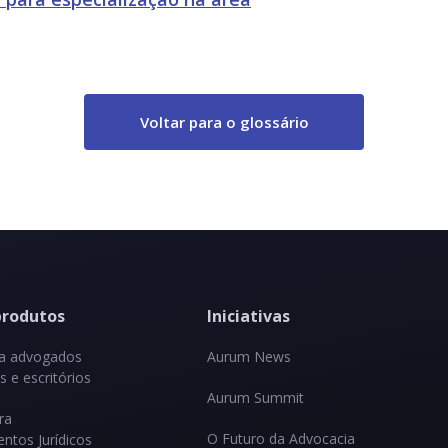
Voltar para o glossário
produtos
Iniciativas
ra advogados
Aurum News
 e escritórios
Aurum Summit
ra
O Futuro da Advocacia
ntos Jurídicos