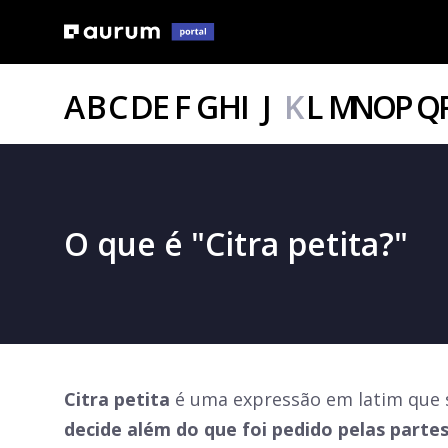
A
B
C
D
E
F
G
H
I
J
K
L
M
N
O
P
Q
O que é "Citra petita?"
Citra petita
é uma expressão em latim que si
decide além do que foi pedido pelas parte