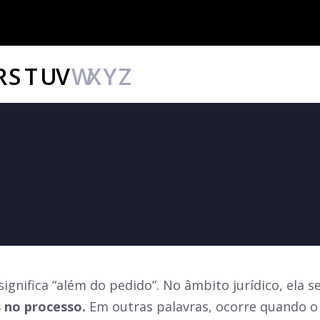
R
S
T
U
V
W
X
Y
Z
gnifica “além do pedido”. No âmbito jurídico, ela s
s no processo.
Em outras palavras, ocorre quando o 