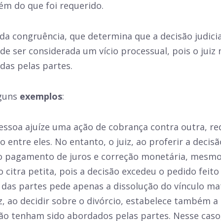
ém do que foi requerido.
o da congruência, que determina que a decisão judi
ode ser considerada um vício processual, pois o jui
das pelas partes.
lguns
exemplos
:
soa ajuíze uma ação de cobrança contra outra, r
 entre eles. No entanto, o juiz, ao proferir a dec
o pagamento de juros e correção monetária, mesmo
 citra petita, pois a decisão excedeu o pedido feito
das partes pede apenas a dissolução do vínculo ma
, ao decidir sobre o divórcio, estabelece também a 
o tenham sido abordados pelas partes. Nesse caso, 