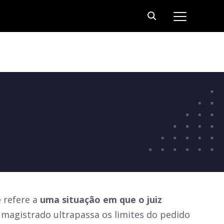
e refere a
uma situação em que o juiz
magistrado ultrapassa os limites do pedido