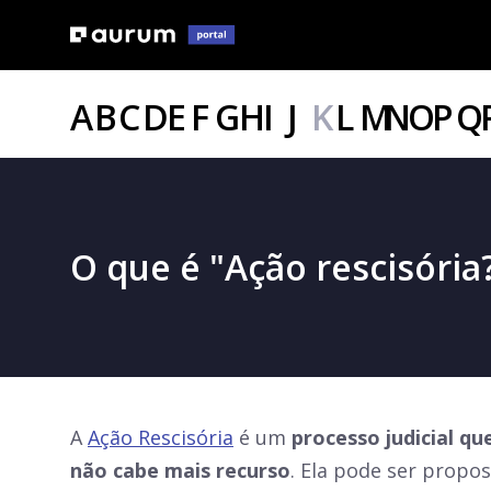
A
B
C
D
E
F
G
H
I
J
K
L
M
N
O
P
Q
O que é "Ação rescisória
A
Ação Rescisória
é um
processo judicial q
não cabe mais recurso
. Ela pode ser propo