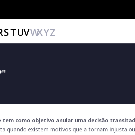
R
S
T
U
V
W
X
Y
Z
?"
ue tem como objetivo anular uma decisão transitad
sta quando existem motivos que a tornam injusta ou 