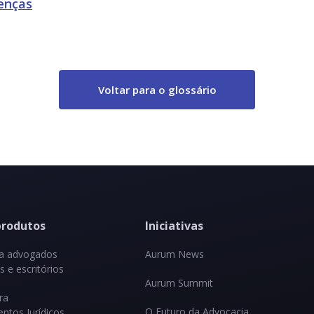
renças
Voltar para o glossário
produtos
Iniciativas
ra advogados
Aurum News
 e escritórios
Aurum Summit
ra
O Futuro da Advocacia
ntos Jurídicos