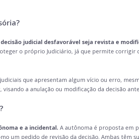
sória?
ecisão judicial desfavorável seja revista e modif
oteger o próprio Judiciário, já que permite corrigi
 judiciais que apresentam algum vício ou erro, me
r, visando a anulação ou modificação da decisão ant
?
ônoma e a incidental.
A autônoma é proposta em pr
omo um pedido de revisão da decisão. Ambas têm su