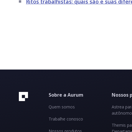
Ritos trabalhistas: quais são e suas dife
Sobre a Aurum
Nossos 
Quem somos
Astrea pa
autônomos
Trabalhe conosco
Themis pa
Nossos produtos
Departame