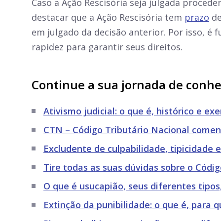
Caso a Ação Rescisória seja julgada proceden
destacar que a Ação Rescisória tem
prazo
de
em julgado da decisão anterior. Por isso, 
rapidez para garantir seus direitos.
Continue a sua jornada de conh
Ativismo judicial: o que é, histórico e ex
CTN – Código Tributário Nacional comenta
Excludente de culpabilidade, tipicidade e
Tire todas as suas dúvidas sobre o Códig
O que é usucapião, seus diferentes tipos
Extinção da punibilidade: o que é, para 