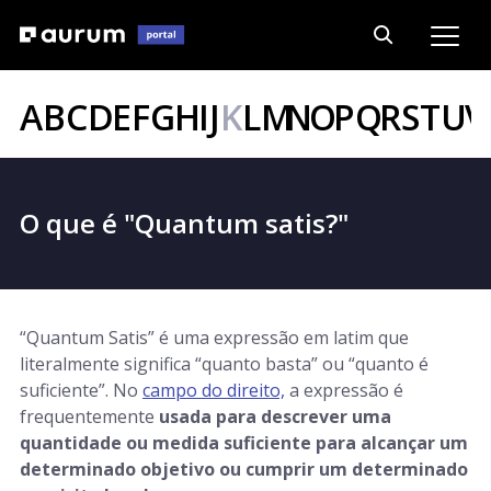
A
B
C
D
E
F
G
H
I
J
K
L
M
N
O
P
Q
R
S
T
U
V
O que é "Quantum satis?"
“Quantum Satis” é uma expressão em latim que
literalmente significa “quanto basta” ou “quanto é
suficiente”. No
campo do direito,
a expressão é
frequentemente
usada para descrever uma
quantidade ou medida suficiente para alcançar um
determinado objetivo ou cumprir um determinado