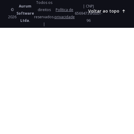
Todos os
Aurum
| CNPJ
©
direitos
Política de
Voltar ao topo
Software
65694739/0001-
2026
reservados.
privacidade
Ltda.
96
|