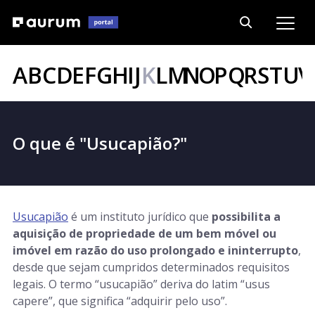
A
B
C
D
E
F
G
H
I
J
K
L
M
N
O
P
Q
R
S
T
U
V
O que é "Usucapião?"
Usucapião
é um instituto jurídico que
possibilita a
aquisição de propriedade de um bem móvel ou
imóvel em razão do uso prolongado e ininterrupto
,
desde que sejam cumpridos determinados requisitos
legais. O termo “usucapião” deriva do latim “usus
capere”, que significa “adquirir pelo uso”.