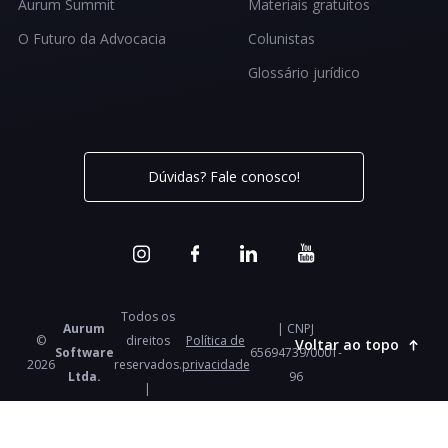
Aurum Summit
Materiais gratuitos
O Futuro da Advocacia
Colunistas
Glossário jurídico
Dúvidas? Fale conosco!
Todos os
Aurum
| CNPJ
©
direitos
Política de
Voltar ao topo
Software
65694739/0001-
2026
reservados.
privacidade
Ltda.
96
|