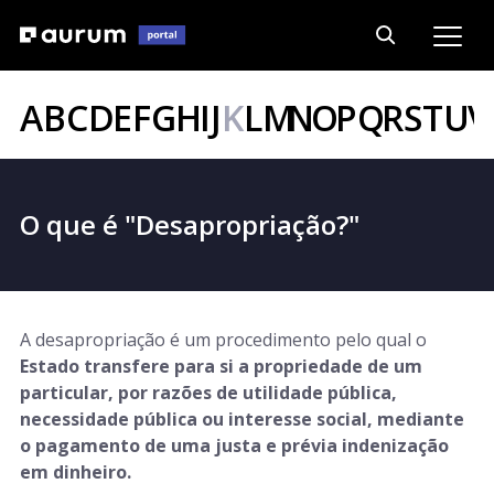
A
B
C
D
E
F
G
H
I
J
K
L
M
N
O
P
Q
R
S
T
U
V
O que é "Desapropriação?"
A desapropriação é um procedimento pelo qual o
Estado transfere para si a propriedade de um
particular, por razões de utilidade pública,
necessidade pública ou interesse social, mediante
o pagamento de uma justa e prévia indenização
em dinheiro.