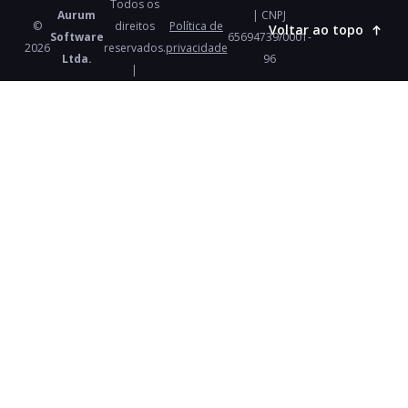
Todos os
Aurum
| CNPJ
©
direitos
Política de
Voltar ao topo
Software
65694739/0001-
2026
reservados.
privacidade
Ltda.
96
|