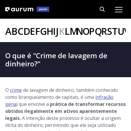
A
B
C
D
E
F
G
H
I
J
K
L
M
N
O
P
Q
R
S
T
U
V
O que é "Crime de lavagem de
dinheiro?"
O
crime
de lavagem de dinheiro, também conhecido
como branqueamento de capitais, é uma
infração
penal
que envolve a
prática de transformar recursos
obtidos ilegalmente em ativos aparentemente
legais.
A intenção deste processo é ocultar a origem
ilícita do dinheiro, permitindo que ele seja utilizado